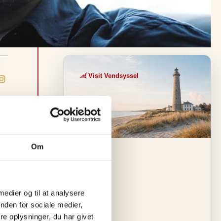
Visit Vendsyssel
EVENTKALENDER
O
p
l
Om
e
v
e
 medier og til at analysere
nden for sociale medier,
v
e oplysninger, du har givet