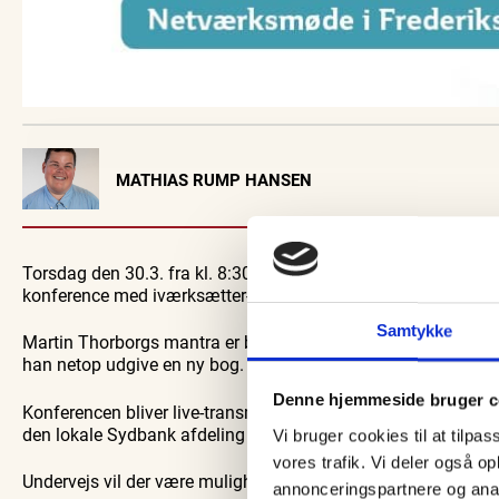
Visit Vendsyssel
MATHIAS RUMP HANSEN
EVENTKALENDER
Oplev events i
Vendsyssel
Torsdag den 30.3. fra kl. 8:30-10:30 afholder vi i Sydbank
Guidede ture
Find aktuelle oplevelser, koncerter, kultur,
Oplev Skagen med 
konference med iværksætter-kendissen, Martin Thorborg, der
natur og lokale events.
bussen fra 19
Se events
8. aug.
Samtykke
Martin Thorborgs mantra er blandt andet, at virksomhederne 
han netop udgive en ny bog.
Denne hjemmeside bruger c
Konferencen bliver live-transmitteret fra et studie i Københav
den lokale Sydbank afdeling samtidig inviterer til fysisk 
Vi bruger cookies til at tilpas
vores trafik. Vi deler også 
Undervejs vil der være mulighed for at stille spørgsmål til Ma
annonceringspartnere og anal