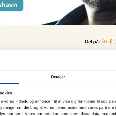
Del på:
 – i samarbejde med Erhvervshus Nord – en landsdækkende
Guidede ture
Familie
Bedford
Oplev Skagen med Bedford
Se Skagen fra søsiden med
 denne gang fortæller om ledelse.
37
bussen fra 1937
Postbåden Tunø
8. aug.
8. aug.
Detaljer
skal tilpasse sig medarbejderne – og ikke omvendt. Og så har
ookies
n, til 16 byer i Danmark – herunder også til Frederikshavn, hvor
møde med morgenmad mv.
se vores indhold og annoncer, til at vise dig funktioner til sociale
oplysninger om din brug af vores hjemmeside med vores partnere i
rtin Thorborg.
ysepartnere. Vores partnere kan kombinere disse data med andr