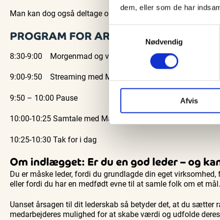
dem, eller som de har indsaml
Man kan dog også deltage online:
https://tilmeld.sydbank.d
Samtykkevalg
PROGRAM FOR ARRANGEMENTET:
Nødvendig
8:30-9:00 Morgenmad og velkomst
9:00-9:50 Streaming med Martin Thorborg
9:50 – 10:00 Pause
Afvis
10:00-10:25 Samtale med Martin Thorborg
10:25-10:30 Tak for i dag
Om indlægget:
Er du en god leder
– og ka
Du er måske leder, fordi du grundlagde din eget virksomhed, for
eller fordi du har en medfødt evne til at samle folk om et mål
Uanset årsagen til dit lederskab så betyder det, at du sætter
medarbejderes mulighed for at skabe værdi og udfolde deres 