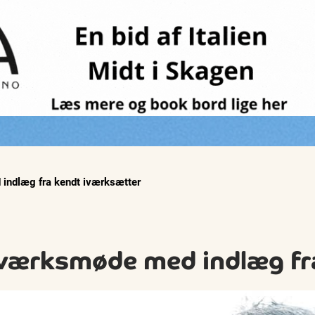
 indlæg fra kendt iværksætter
etværksmøde med indlæg f