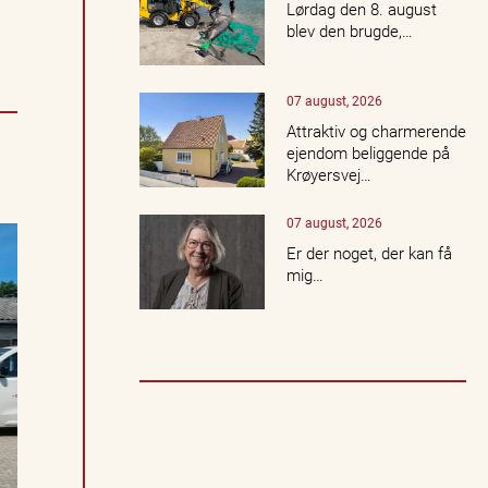
Lørdag den 8. august
s
blev den brugde,…
e
r,
k
07 august, 2026
o
n
Attraktiv og charmerende
c
ejendom beliggende på
e
Krøyersvej…
r
t
07 august, 2026
e
r,
Er der noget, der kan få
k
mig…
u
lt
u
r,
n
a
t
u
r
o