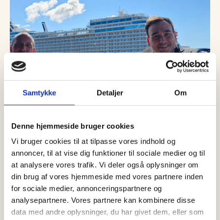
Samtykke
Detaljer
Om
Denne hjemmeside bruger cookies
Vi bruger cookies til at tilpasse vores indhold og
27 juli, 2026
Erhverv
annoncer, til at vise dig funktioner til sociale medier og til
Consilium Safety Denmark åbner
at analysere vores trafik. Vi deler også oplysninger om
kontor i Skagen
din brug af vores hjemmeside med vores partnere inden
Consilium Safety er en af verdens førende leverandører af
for sociale medier, annonceringspartnere og
brand- og gasdetekteringssystemer. Virksomheden har rødder
analysepartnere. Vores partnere kan kombinere disse
tilbage til 1912 og er…
data med andre oplysninger, du har givet dem, eller som