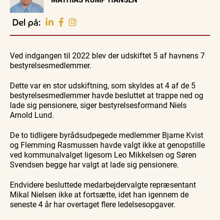
EVENTKALENDER
Oplev events i
Del på:
Vendsyssel
Workshop
Guidede ture
Udeliv
Find aktuelle oplevelser, koncerter, kultur,
Hajdissektion
Oplev
Ravtur
natur og lokale events.
Ved indgangen til 2022 blev der udskiftet 5 af havnens 7
på
Skagen
og
Naturhistorisk
med
kystvand
bestyrelsesmedlemmer.
Se events
6. aug.
6. aug.
6. aug.
Museum
Bedford
bussen
fra 1937
Dette var en stor udskiftning, som skyldes at 4 af de 5
bestyrelsesmedlemmer havde besluttet at trappe ned og
lade sig pensionere, siger bestyrelsesformand Niels
Arnold Lund.
De to tidligere byrådsudpegede medlemmer Bjarne Kvist
og Flemming Rasmussen havde valgt ikke at genopstille
ved kommunalvalget ligesom Leo Mikkelsen og Søren
Svendsen begge har valgt at lade sig pensionere.
Endvidere besluttede medarbejdervalgte repræsentant
Mikal Nielsen ikke at fortsætte, idet han igennem de
seneste 4 år har overtaget flere ledelsesopgaver.