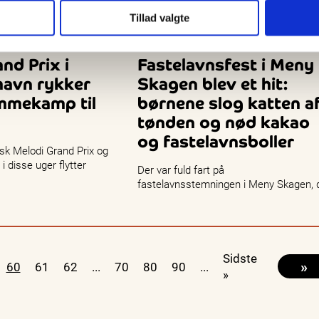
Tillad valgte
heder
16 februar, 2026
Nyheder
nd Prix i
Fastelavnsfest i Meny
havn rykker
Skagen blev et hit:
mmekamp til
børnene slog katten a
tønden og nød kakao
og fastelavnsboller
nsk Melodi Grand Prix og
 disse uger flytter
Der var fuld fart på
Badmintons sidste
fastelavnsstemningen i Meny Skagen, 
butikken i weekenden inviterede byens
yngste til fastelavnsfest. Der var…
Sidste
»
60
61
62
...
70
80
90
...
»