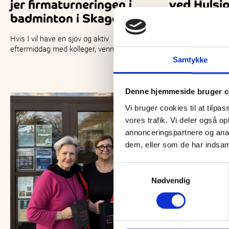
jer firmaturneringen i
ved Hulsig:
badminton i Skagen
og fører kø
sygehus
Hvis I vil have en sjov og aktiv
eftermiddag med kolleger, venner eller
Onsdag morgen sk
familien – og samtidig få lidt
Samtykke
på hovedvejen me
konkurrence…
– nærmere bestem
Hulsig. Ifølge…
Denne hjemmeside bruger c
Vi bruger cookies til at tilpas
vores trafik. Vi deler også 
annonceringspartnere og anal
dem, eller som de har indsaml
Samtykkevalg
Nødvendig