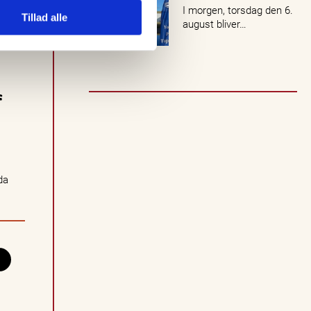
I morgen, torsdag den 6.
Tillad alle
august bliver…
f
da