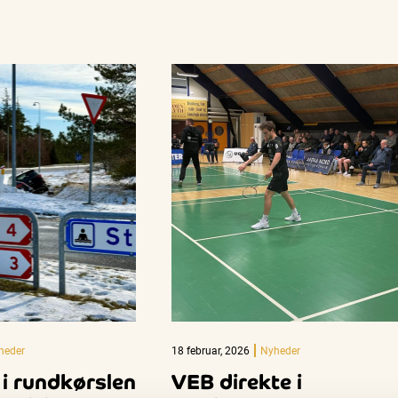
heder
18 februar, 2026
Nyheder
 i rundkørslen
VEB direkte i