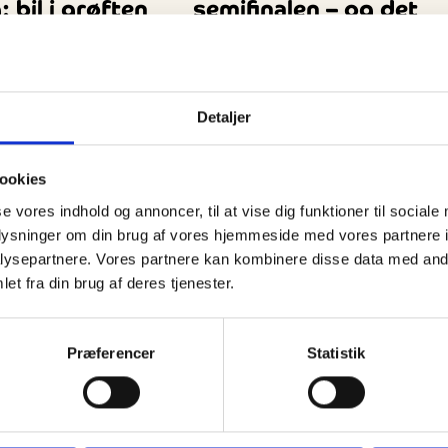
 bil i grøften
semifinalen – og det
rt til
ligner en førsteplads i
grundspillet
ete der et solouheld
Med en sejr på 7-2 tirsdag aften i Skag
Detaljer
llem Ålbæk og Skagen
over Solrød Strand udbyggede
t i rundkørslen ved
Vendsyssel Elite Badminton sit forspri
på førstepladsen…
ookies
se vores indhold og annoncer, til at vise dig funktioner til sociale
oplysninger om din brug af vores hjemmeside med vores partnere i
ysepartnere. Vores partnere kan kombinere disse data med andr
et fra din brug af deres tjenester.
Præferencer
Statistik