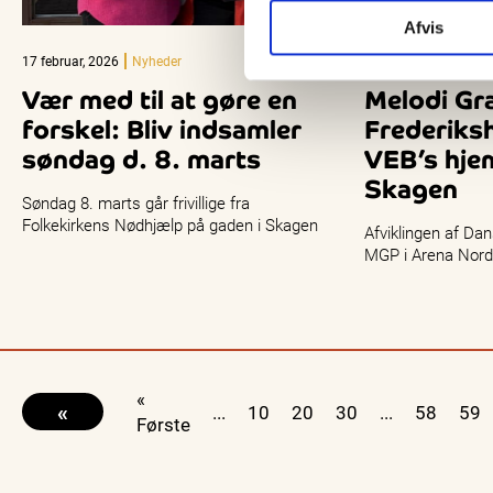
Afvis
17 februar, 2026
Nyheder
16 februar, 2026
Ny
Vær med til at gøre en
Melodi Gra
forskel: Bliv indsamler
Frederiks
søndag d. 8. marts
VEB’s hje
Skagen
Søndag 8. marts går frivillige fra
Folkekirkens Nødhjælp på gaden i Skagen
Afviklingen af Da
for at samle ind til mennesker ramt af…
MGP i Arena Nord i
Vendsyssel Elite 
hjemmekamp…
«
«
...
10
20
30
...
58
59
Første