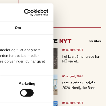
en
Om
ng
SENESTE
NYT
SE ALLE
05 august, 2026
 medier og til at analysere
nden for sociale medier,
I et kvart århundrede har
NÜ været…
e oplysninger, du har givet
05 august, 2026
Status efter 1. halvår
Marketing
2026: Nordjyske Bank…
05 august, 2026