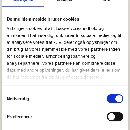
større både i Skagen Lystbådehavn
Artiklen bringes i samarbejde med ServiceTeam Skagen Anitta
Falden har været ansat på Skagen Lystbådehavn siden 1995
Denne hjemmeside bruger cookies
og fra 2008…
Vi bruger cookies til at tilpasse vores indhold og
annoncer, til at vise dig funktioner til sociale medier og til
at analysere vores trafik. Vi deler også oplysninger om
din brug af vores hjemmeside med vores partnere inden
for sociale medier, annonceringspartnere og
Visit Vendsyssel
analysepartnere. Vores partnere kan kombinere disse
EVENTKALENDER
data med andre oplysninger, du har givet dem, eller som
Oplev events i Vendsyssel
de har indsamlet fra din brug af deres tjenester.
Find aktuelle oplevelser, koncerter, kultur, natur og lokale
events.
Samtykkevalg
Se events
Nødvendig
Præferencer