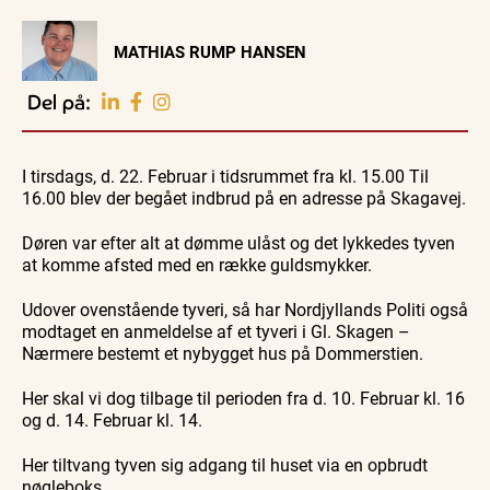
Visit Vendsyssel
MATHIAS RUMP HANSEN
EVENTKALENDER
Oplev events i
Del på:
Vendsyssel
Workshop
Guidede ture
Udeliv
Find aktuelle oplevelser, koncerter, kultur,
Hajdissektion
Oplev
Ravtur
natur og lokale events.
I tirsdags, d. 22. Februar i tidsrummet fra kl. 15.00 Til
på
Skagen
og
Naturhistorisk
med
kystvand
16.00 blev der begået indbrud på en adresse på Skagavej.
Se events
6. aug.
6. aug.
6. aug.
Museum
Bedford
bussen
fra 1937
Døren var efter alt at dømme ulåst og det lykkedes tyven
at komme afsted med en række guldsmykker.
Udover ovenstående tyveri, så har Nordjyllands Politi også
modtaget en anmeldelse af et tyveri i Gl. Skagen –
Nærmere bestemt et nybygget hus på Dommerstien.
Her skal vi dog tilbage til perioden fra d. 10. Februar kl. 16
og d. 14. Februar kl. 14.
Her tiltvang tyven sig adgang til huset via en opbrudt
nøgleboks.