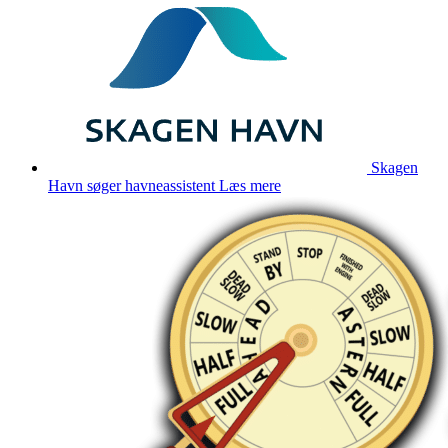
Skagen
Havn søger havneassistent
Læs mere