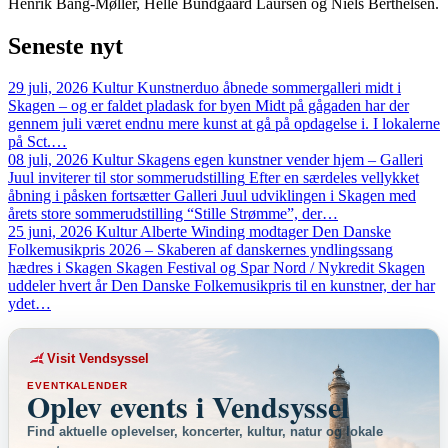
Henrik Bang-Møller, Helle Bundgaard Laursen og Niels Berthelsen.
Seneste
nyt
29 juli, 2026
Kultur
Kunstnerduo åbnede sommergalleri midt i
Skagen – og er faldet pladask for byen
Midt på gågaden har der
gennem juli været endnu mere kunst at gå på opdagelse i. I lokalerne
på Sct.…
08 juli, 2026
Kultur
Skagens egen kunstner vender hjem – Galleri
Juul inviterer til stor sommerudstilling
Efter en særdeles vellykket
åbning i påsken fortsætter Galleri Juul udviklingen i Skagen med
årets store sommerudstilling “Stille Strømme”, der…
25 juni, 2026
Kultur
Alberte Winding modtager Den Danske
Folkemusikpris 2026 – Skaberen af danskernes yndlingssang
hædres i Skagen
Skagen Festival og Spar Nord / Nykredit Skagen
uddeler hvert år Den Danske Folkemusikpris til en kunstner, der har
ydet…
Visit Vendsyssel
EVENTKALENDER
Oplev events i Vendsyssel
Find aktuelle oplevelser, koncerter, kultur, natur og lokale