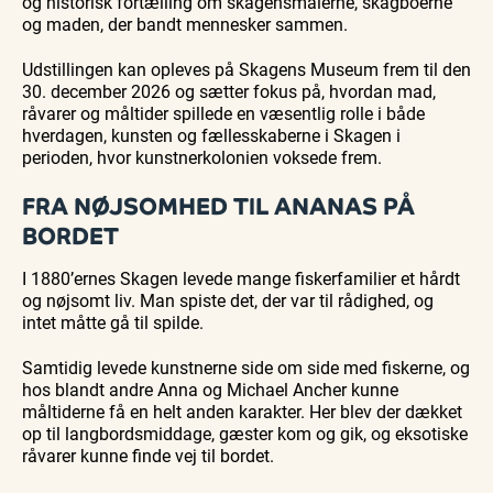
og historisk fortælling om skagensmalerne, skagboerne
og maden, der bandt mennesker sammen.
Udstillingen kan opleves på Skagens Museum frem til den
30. december 2026 og sætter fokus på, hvordan mad,
råvarer og måltider spillede en væsentlig rolle i både
hverdagen, kunsten og fællesskaberne i Skagen i
perioden, hvor kunstnerkolonien voksede frem.
FRA NØJSOMHED TIL ANANAS PÅ
BORDET
I 1880’ernes Skagen levede mange fiskerfamilier et hårdt
og nøjsomt liv. Man spiste det, der var til rådighed, og
intet måtte gå til spilde.
Samtidig levede kunstnerne side om side med fiskerne, og
hos blandt andre Anna og Michael Ancher kunne
måltiderne få en helt anden karakter. Her blev der dækket
op til langbordsmiddage, gæster kom og gik, og eksotiske
råvarer kunne finde vej til bordet.