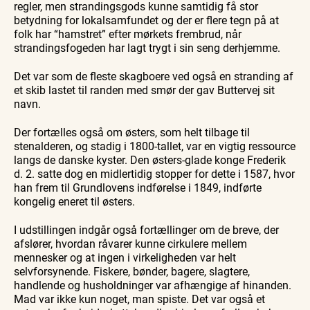
regler, men strandingsgods kunne samtidig få stor
betydning for lokalsamfundet og der er flere tegn på at
folk har “hamstret” efter mørkets frembrud, når
strandingsfogeden har lagt trygt i sin seng derhjemme.
Det var som de fleste skagboere ved også en stranding af
et skib lastet til randen med smør der gav Buttervej sit
navn.
Der fortælles også om østers, som helt tilbage til
stenalderen, og stadig i 1800-tallet, var en vigtig ressource
langs de danske kyster. Den østers-glade konge Frederik
d. 2. satte dog en midlertidig stopper for dette i 1587, hvor
han frem til Grundlovens indførelse i 1849, indførte
kongelig eneret til østers.
I udstillingen indgår også fortællinger om de breve, der
afslører, hvordan råvarer kunne cirkulere mellem
mennesker og at ingen i virkeligheden var helt
selvforsynende. Fiskere, bønder, bagere, slagtere,
handlende og husholdninger var afhængige af hinanden.
Mad var ikke kun noget, man spiste. Det var også et