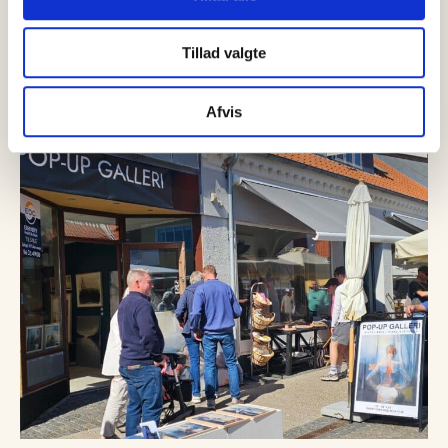
Tillad valgte
SENESTE
NYT
Afvis