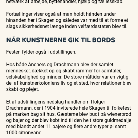
netværk af arbejde, byttehandler, hjælp og fællesskab.
Fortællinger viser også at man holdt hånden under
hinanden her i Skagen og således var med til at forme et
slags sikkerhedsnet længe inden velfærdsstaten blev til.
NÅR KUNSTNERNE GIK TIL BORDS
Festen fylder også i udstillingen.
Hos både Anchers og Drachmann blev der samlet
mennesker, dækket op og skabt rammer for samtaler,
selskabelighed og minder. De store måltider var en vigtig
del af kunstnerkoloniens liv og et sted, hvor relationer blev
skabt og plejet.
Et af udstillingens nedslag handler om Holger
Drachmann, der i 1904 inviterede hele Skagen til folkefest
på marken bag sit hus. Gæsterne blev budt på wienerbrød
og bajer og der blev købt ind til den helt store guldmedalje
med blandt andet 11 bajere og flere andre typer øl samt
1000 citronvand.