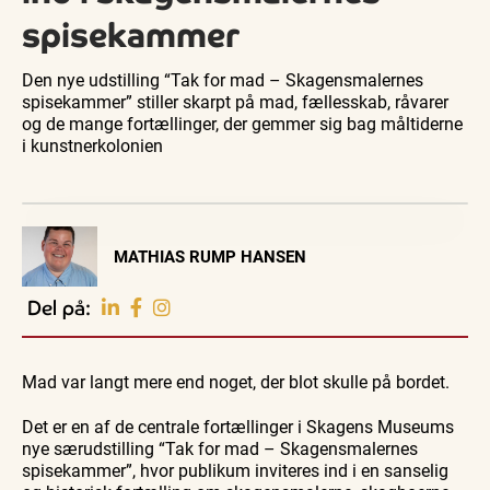
spisekammer
Den nye udstilling “Tak for mad – Skagensmalernes
spisekammer” stiller skarpt på mad, fællesskab, råvarer
og de mange fortællinger, der gemmer sig bag måltiderne
i kunstnerkolonien
Visit Vendsyssel
MATHIAS RUMP HANSEN
EVENTKALENDER
Oplev events i
Del på:
Vendsyssel
Guidede ture
Guidede ture
Familie
Find aktuelle oplevelser, koncerter, kultur,
Oplev
Oplev
Se
natur og lokale events.
Mad var langt mere end noget, der blot skulle på bordet.
Skagen
Skagen
Skagen
med
med
fra
Se events
8. aug.
8. aug.
8. aug.
Bedford
Bedford
søsiden
Det er en af de centrale fortællinger i Skagens Museums
bussen
bussen
med
fra 1937
fra 1937
Postbåd
nye særudstilling “Tak for mad – Skagensmalernes
Tunø
spisekammer”, hvor publikum inviteres ind i en sanselig