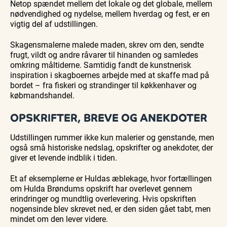
Netop spændet mellem det lokale og det globale, mellem
nødvendighed og nydelse, mellem hverdag og fest, er en
vigtig del af udstillingen.
Skagensmalerne malede maden, skrev om den, sendte
frugt, vildt og andre råvarer til hinanden og samledes
omkring måltiderne. Samtidig fandt de kunstnerisk
inspiration i skagboernes arbejde med at skaffe mad på
bordet – fra fiskeri og strandinger til køkkenhaver og
købmandshandel.
OPSKRIFTER, BREVE OG ANEKDOTER
Udstillingen rummer ikke kun malerier og genstande, men
også små historiske nedslag, opskrifter og anekdoter, der
giver et levende indblik i tiden.
Et af eksemplerne er Huldas æblekage, hvor fortællingen
om Hulda Brøndums opskrift har overlevet gennem
erindringer og mundtlig overlevering. Hvis opskriften
nogensinde blev skrevet ned, er den siden gået tabt, men
mindet om den lever videre.