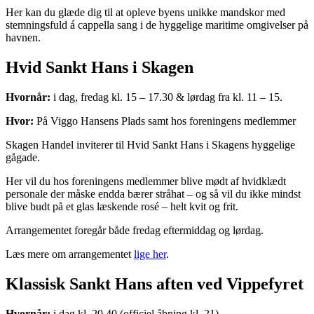
Her kan du glæde dig til at opleve byens unikke mandskor med
stemningsfuld á cappella sang i de hyggelige maritime omgivelser på
havnen.
Hvid Sankt Hans i Skagen
Hvornår:
i dag, fredag kl. 15 – 17.30 & lørdag fra kl. 11 – 15.
Hvor:
På Viggo Hansens Plads samt hos foreningens medlemmer
Skagen Handel inviterer til Hvid Sankt Hans i Skagens hyggelige
gågade.
Her vil du hos foreningens medlemmer blive mødt af hvidklædt
personale der måske endda bærer stråhat – og så vil du ikke mindst
blive budt på et glas læskende rosé – helt kvit og frit.
Arrangementet foregår både fredag eftermiddag og lørdag.
Læs mere om arrangementet
lige her
.
Klassisk Sankt Hans aften ved Vippefyret
Hvornår:
i dag kl. 20.40 (officiel åbning kl. 21).