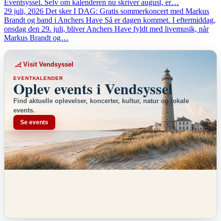
Eventsyssel. Selv om kalenderen nu skriver august, er…
29 juli, 2026
Det sker
I DAG: Gratis sommerkoncert med Markus
Brandt og band i Anchers Have
Så er dagen kommet. I eftermiddag,
onsdag den 29. juli, bliver Anchers Have fyldt med livemusik, når
Markus Brandt og…
Visit Vendsyssel
EVENTKALENDER
Oplev events i Vendsyssel
Find aktuelle oplevelser, koncerter, kultur, natur og lokale
events.
Se events