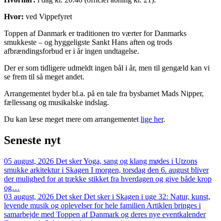
Hvor:
ved Vippefyret
Toppen af Danmark er traditionen tro værter for Danmarks
smukkeste – og hyggeligste Sankt Hans aften og trods
afbrændingsforbud er i år ingen undtagelse.
Der er som tidligere udmeldt ingen bål i år, men til gengæld kan vi
se frem til så meget andet.
Arrangementet byder bl.a. på en tale fra bysbarnet Mads Nipper,
fællessang og musikalske indslag.
Du kan læse meget mere om arrangementet
lige her
.
Seneste
nyt
05 august, 2026
Det sker
Yoga, sang og klang mødes i Utzons
smukke arkitektur i Skagen
I morgen, torsdag den 6. august bliver
der mulighed for at trække stikket fra hverdagen og give både krop
og…
03 august, 2026
Det sker
Det sker i Skagen i uge 32: Natur, kunst,
levende musik og oplevelser for hele familien
Artiklen bringes i
samarbejde med Toppen af Danmark og deres nye eventkalender