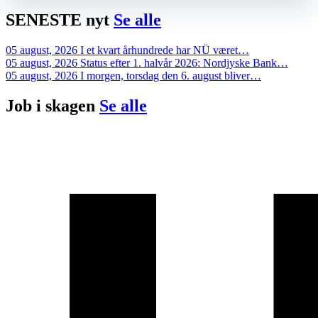
SENESTE
nyt
Se alle
05 august, 2026
I et kvart århundrede har NÜ været…
05 august, 2026
Status efter 1. halvår 2026: Nordjyske Bank…
05 august, 2026
I morgen, torsdag den 6. august bliver…
Job i
skagen
Se alle