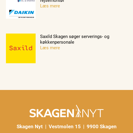
rejsemontør
Læs mere
Saxild Skagen søger serverings- og
køkkenpersonale
Læs mere
Skagen Nyt | Vestmolen 15 | 9900 Skagen