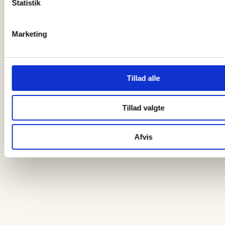
05 august, 2026
Statistik
I et kvart århundrede har NÜ været…
Marketing
Tillad alle
Tillad valgte
Afvis