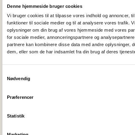
Velkommen til en ny omgang SkagenBolig Præsenterer, hvor vi
Denne hjemmeside bruger cookies
denne gang ser nærmere på en særdeles velholdt villa på
Vi bruger cookies til at tilpasse vores indhold og annoncer, til
Violvej…
funktioner til sociale medier og til at analysere vores trafik. 
oplysninger om din brug af vores hjemmeside med vores par
for sociale medier, annonceringspartnere og analysepartnere
partnere kan kombinere disse data med andre oplysninger, du
dem, eller som de har indsamlet fra din brug af deres tjeneste
Samtykkevalg
Nødvendig
Præferencer
Statistik
12 maj, 2026
Skagenbolig
SkagenBolig Præsenterer: Velholdt
Marketing