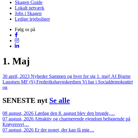
Skagen Guide
Lokalt netværk
Jobs i Skagen
Ledige lejeboliger
Følg os på
1. Maj
30 april, 2023
Nyheder
Sammen og hver for sig 1. maj!
Af Bjarne
Laustsen MF (S) Frederikshavnskredsen Vi har i Socialdemokratiet
og
SENESTE
nyt
Se alle
08 august, 2026
Lørdag den 8. august blev den brugde,…
07 august, 2026
Attraktiv og charmerende ejendom beliggende på
Krøyersvej…
07 august, 2026
Er der noget, der kan få mig…