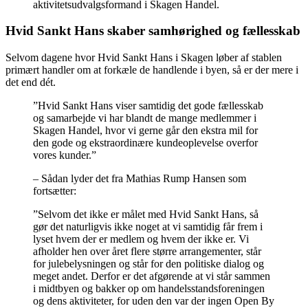
aktivitetsudvalgsformand i Skagen Handel.
Hvid Sankt Hans skaber samhørighed og fællesskab
Selvom dagene hvor Hvid Sankt Hans i Skagen løber af stablen
primært handler om at forkæle de handlende i byen, så er der mere i
det end dét.
”Hvid Sankt Hans viser samtidig det gode fællesskab
og samarbejde vi har blandt de mange medlemmer i
Skagen Handel, hvor vi gerne går den ekstra mil for
den gode og ekstraordinære kundeoplevelse overfor
vores kunder.”
– Sådan lyder det fra Mathias Rump Hansen som
fortsætter:
”Selvom det ikke er målet med Hvid Sankt Hans, så
gør det naturligvis ikke noget at vi samtidig får frem i
lyset hvem der er medlem og hvem der ikke er. Vi
afholder hen over året flere større arrangementer, står
for julebelysningen og står for den politiske dialog og
meget andet. Derfor er det afgørende at vi står sammen
i midtbyen og bakker op om handelsstandsforeningen
og dens aktiviteter, for uden den var der ingen Open By