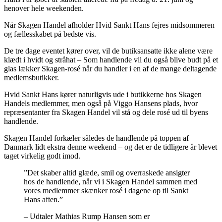
henover hele weekenden.
Når Skagen Handel afholder Hvid Sankt Hans fejres midsommeren
og fællesskabet på bedste vis.
De tre dage eventet kører over, vil de butiksansatte ikke alene være
klædt i hvidt og stråhat – Som handlende vil du også blive budt på et
glas lækker Skagen-rosé når du handler i en af de mange deltagende
medlemsbutikker.
Hvid Sankt Hans kører naturligvis ude i butikkerne hos Skagen
Handels medlemmer, men også på Viggo Hansens plads, hvor
repræsentanter fra Skagen Handel vil stå og dele rosé ud til byens
handlende.
Skagen Handel forkæler således de handlende på toppen af
Danmark lidt ekstra denne weekend – og det er de tidligere år blevet
taget virkelig godt imod.
”Det skaber altid glæde, smil og overraskede ansigter
hos de handlende, når vi i Skagen Handel sammen med
vores medlemmer skænker rosé i dagene op til Sankt
Hans aften.”
– Udtaler Mathias Rump Hansen som er