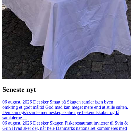
Seneste
nyt
06 august, 2026
Det sker
Smag på Skagen samler igen byen
omkring et godt måltid
God mad kan meget mere end at stille sulten.
Den kan også samle mennesker, skabe nye bekendtskaber og få
samtalerne…
06 august, 2026
Det sker
Skagen Fiskerestaurant inviterer til Svin &
Grin
Hvad sker der, når hele Danmarks nationalret kombineres med