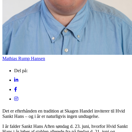
Mathias Rump Hansen
Del på:
Det er efterhånden en tradition at Skagen Handel inviterer til Hvid
Sankt Hans – og i år er naturligvis ingen undtagelse.
I år falder Sankt Hans Aften søndag d. 23. juni, hvorfor Hvid Sankt
Hans i år løber af stablen allerede fra på fredag d. 21. juni og