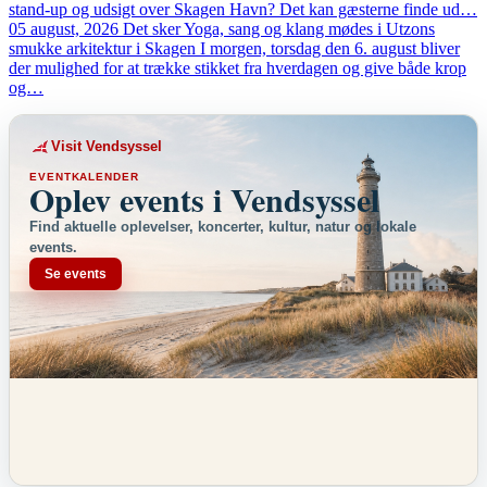
stand-up og udsigt over Skagen Havn? Det kan gæsterne finde ud…
05 august, 2026
Det sker
Yoga, sang og klang mødes i Utzons
smukke arkitektur i Skagen
I morgen, torsdag den 6. august bliver
der mulighed for at trække stikket fra hverdagen og give både krop
og…
Visit Vendsyssel
EVENTKALENDER
Oplev events i Vendsyssel
Find aktuelle oplevelser, koncerter, kultur, natur og lokale
events.
Se events