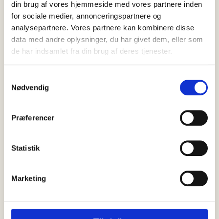
din brug af vores hjemmeside med vores partnere inden
for sociale medier, annonceringspartnere og
analysepartnere. Vores partnere kan kombinere disse
data med andre oplysninger, du har givet dem, eller som
de har indsamlet fra din brug af deres tjenester.
07 august, 2026
Nyheder
Indlæg: Havnens betydning for
Samtykkevalg
Skagen
Nødvendig
Er der noget, der kan få mig op i det røde felt, er det, når jeg på
diverse sociale medier…
Præferencer
Statistik
Marketing