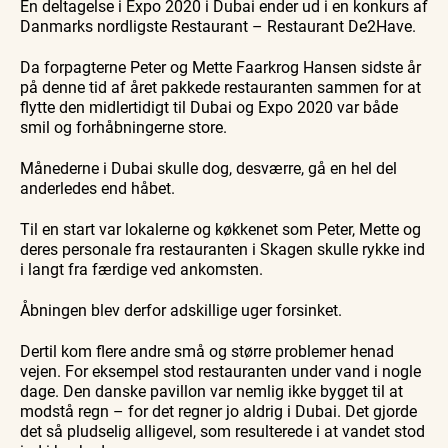
En deltagelse i Expo 2020 i Dubai ender ud i en konkurs af
Skagen
Skagen
Skagen
med
med
fra
Danmarks nordligste Restaurant – Restaurant De2Have.
Se events
8. aug.
8. aug.
8. aug.
Bedford
Bedford
søsiden
bussen
bussen
med
fra 1937
fra 1937
Postbåd
Da forpagterne Peter og Mette Faarkrog Hansen sidste år
Tunø
på denne tid af året pakkede restauranten sammen for at
flytte den midlertidigt til Dubai og Expo 2020 var både
smil og forhåbningerne store.
Månederne i Dubai skulle dog, desværre, gå en hel del
anderledes end håbet.
Til en start var lokalerne og køkkenet som Peter, Mette og
deres personale fra restauranten i Skagen skulle rykke ind
i langt fra færdige ved ankomsten.
Åbningen blev derfor adskillige uger forsinket.
Dertil kom flere andre små og større problemer henad
vejen. For eksempel stod restauranten under vand i nogle
dage. Den danske pavillon var nemlig ikke bygget til at
modstå regn – for det regner jo aldrig i Dubai. Det gjorde
det så pludselig alligevel, som resulterede i at vandet stod