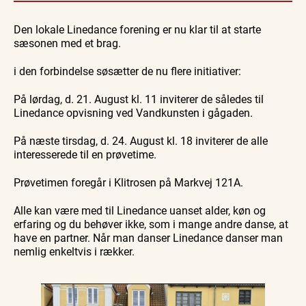
Guidede ture
Guidede ture
Familie
Find aktuelle oplevelser, koncerter, kultur,
Oplev
Rundvisning
Se
natur og lokale events.
Den lokale Linedance forening er nu klar til at starte
Skagen
på S. 486
Skagen
med
Sajoni
fra
sæsonen med et brag.
Se events
7. aug.
7. aug.
7. aug.
Bedford
søsiden
bussen
med
fra 1937
Postbåd
i den forbindelse søsætter de nu flere initiativer:
Tunø
På lørdag, d. 21. August kl. 11 inviterer de således til
Linedance opvisning ved Vandkunsten i gågaden.
På næste tirsdag, d. 24. August kl. 18 inviterer de alle
interesserede til en prøvetime.
Prøvetimen foregår i Klitrosen på Markvej 121A.
Alle kan være med til Linedance uanset alder, køn og
erfaring og du behøver ikke, som i mange andre danse, at
have en partner. Når man danser Linedance danser man
nemlig enkeltvis i rækker.