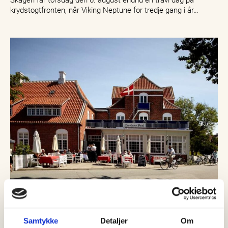
krydstogtfronten, når Viking Neptune for tredje gang i år…
06 august, 2026
Nyheder
Brøndums Hotel skal fortsat
Samtykke
Detaljer
Om