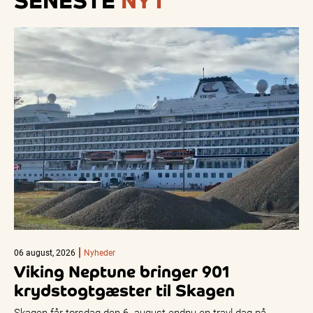
SENESTE
NYT
06 august, 2026
Nyheder
Viking Neptune bringer 901
krydstogtgæster til Skagen
Skagen får torsdag den 6. august endnu en travl dag på