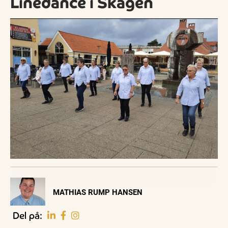
Linedance i Skagen
Visit Vendsyssel
MATHIAS RUMP HANSEN
EVENTKALENDER
Oplev events i
Del på:
Vendsyssel