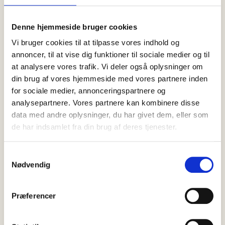
sælges: Jagten på den rette køber
går nu ind i næste runde
Denne hjemmeside bruger cookies
Brøndums Hotel er fortsat til salg. Efter mere end et års
undersøgelser, analyser og dialog om en omfattende
Vi bruger cookies til at tilpasse vores indhold og
modernisering meddelte…
annoncer, til at vise dig funktioner til sociale medier og til
at analysere vores trafik. Vi deler også oplysninger om
din brug af vores hjemmeside med vores partnere inden
for sociale medier, annonceringspartnere og
analysepartnere. Vores partnere kan kombinere disse
data med andre oplysninger, du har givet dem, eller som
de har indsamlet fra din brug af deres tjenester.
Samtykkevalg
Nødvendig
Præferencer