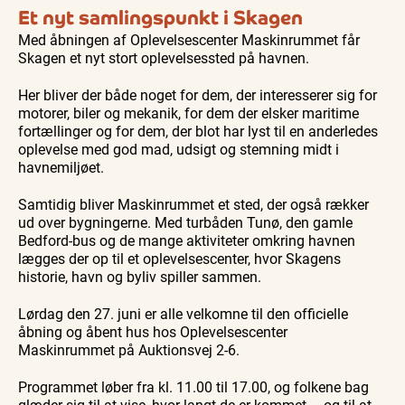
Et nyt samlingspunkt i Skagen
Med åbningen af Oplevelsescenter Maskinrummet får
Skagen et nyt stort oplevelsessted på havnen.
Her bliver der både noget for dem, der interesserer sig for
motorer, biler og mekanik, for dem der elsker maritime
fortællinger og for dem, der blot har lyst til en anderledes
oplevelse med god mad, udsigt og stemning midt i
havnemiljøet.
Samtidig bliver Maskinrummet et sted, der også rækker
ud over bygningerne. Med turbåden Tunø, den gamle
Bedford-bus og de mange aktiviteter omkring havnen
lægges der op til et oplevelsescenter, hvor Skagens
historie, havn og byliv spiller sammen.
Lørdag den 27. juni er alle velkomne til den officielle
åbning og åbent hus hos Oplevelsescenter
Maskinrummet på Auktionsvej 2-6.
Programmet løber fra kl. 11.00 til 17.00, og folkene bag
glæder sig til at vise, hvor langt de er kommet – og til at