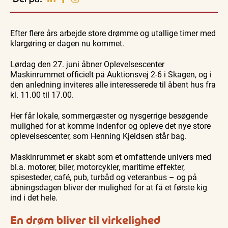
Vendsyssel
Guidede ture
Guidede ture
Familie
Find aktuelle oplevelser, koncerter, kultur,
Oplev
Oplev
Se
natur og lokale events.
Efter flere års arbejde store drømme og utallige timer med
Skagen
Skagen
Skagen
med
med
fra
klargøring er dagen nu kommet.
Se events
8. aug.
8. aug.
8. aug.
Bedford
Bedford
søsiden
bussen
bussen
med
fra 1937
fra 1937
Postbåd
Lørdag den 27. juni åbner Oplevelsescenter
Tunø
Maskinrummet officielt på Auktionsvej 2-6 i Skagen, og i
den anledning inviteres alle interesserede til åbent hus fra
kl. 11.00 til 17.00.
Her får lokale, sommergæster og nysgerrige besøgende
mulighed for at komme indenfor og opleve det nye store
oplevelsescenter, som Henning Kjeldsen står bag.
Maskinrummet er skabt som et omfattende univers med
bl.a. motorer, biler, motorcykler, maritime effekter,
spisesteder, café, pub, turbåd og veteranbus – og på
åbningsdagen bliver der mulighed for at få et første kig
ind i det hele.
En drøm bliver til virkelighed