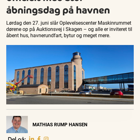
åbningsdag på havnen
Lørdag den 27. juni slår Oplevelsescenter Maskinrummet
dørene op på Auktionsvej i Skagen – og alle er inviteret til
åbent hus, havnerundfart, bytur og meget mere.
Visit Vendsyssel
MATHIAS RUMP HANSEN
EVENTKALENDER
Oplev events i
Del på: