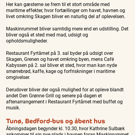
Her kan gæsterne se frem til et stort område med
maritime effekter, hvor fortællinger om havet, havnen og
livet omkring Skagen bliver en naturlig del af oplevelsen.
Maskinrummet bliver samtidig mere end en udstilling. Det
bliver også et sted med mad, udsigt og
opholdsmuligheder.
Restaurant Fyrtårnet på 3. sal byder på udsigt over
Skagen, Grenen og havet omkring byen, mens Café
Kabyssen på 2. sal bliver et sted, hvor man kan nyde
smørrebrød, kaffe, kage og forfriskninger i maritime
omgivelser.
Derudover bliver der også mulighed for at opleve blandt
andet Den Grønne Grill og senere på dagen et
aftenarrangement i Restaurant Fyrtårnet med buffet og
musik.
Tunø, Bedford-bus og åbent hus
Åbningsdagen begynder kl. 10.30, hvor Kathrine Sulbæk
ankommer til sin nye plads i havnen foran Maskinrummet