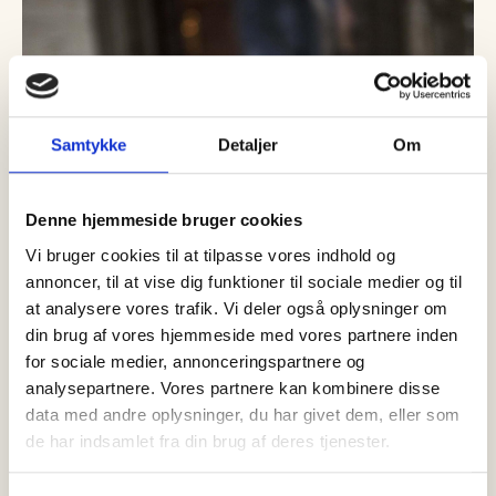
Samtykke
Detaljer
Om
Denne hjemmeside bruger cookies
Vi bruger cookies til at tilpasse vores indhold og
annoncer, til at vise dig funktioner til sociale medier og til
at analysere vores trafik. Vi deler også oplysninger om
07 august, 2026
Nyheder
din brug af vores hjemmeside med vores partnere inden
Efterlysning: Nordjyllands Politi
for sociale medier, annonceringspartnere og
efterlyser 30-årig mand
analysepartnere. Vores partnere kan kombinere disse
data med andre oplysninger, du har givet dem, eller som
I forbindelse med en straffesag efterlyser Nordjyllands Politi
de har indsamlet fra din brug af deres tjenester.
nu nedenstående person, med henblik på varetægtsfængsling.
Vicepolitiinspektør Anders Blak Nybroe fra…