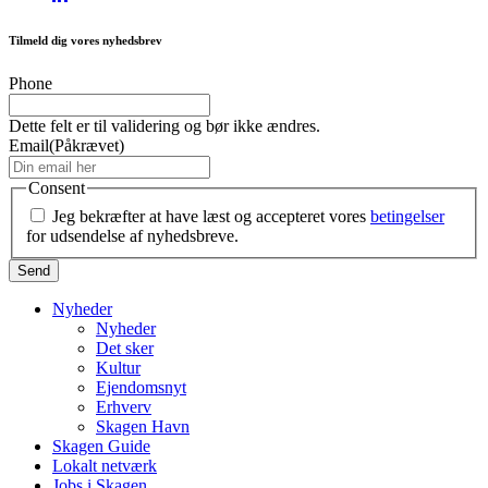
Tilmeld dig vores nyhedsbrev
Phone
Dette felt er til validering og bør ikke ændres.
Email
(Påkrævet)
Consent
Jeg bekræfter at have læst og accepteret vores
betingelser
for udsendelse af nyhedsbreve.
Nyheder
Nyheder
Det sker
Kultur
Ejendomsnyt
Erhverv
Skagen Havn
Skagen Guide
Lokalt netværk
Jobs i Skagen