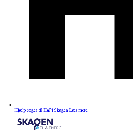
Hjælp søges til HaPi Skagen
Læs mere