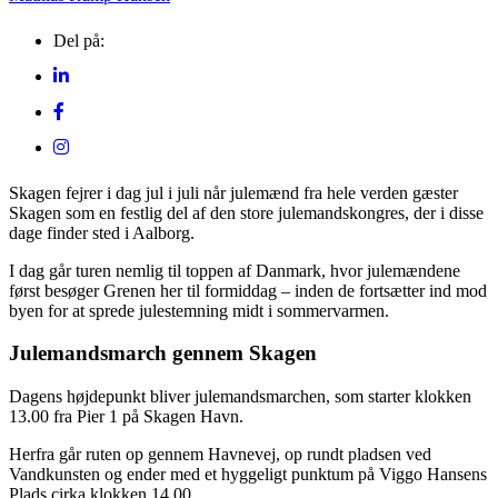
Del på:
Skagen fejrer i dag jul i juli når julemænd fra hele verden gæster
Skagen som en festlig del af den store julemandskongres, der i disse
dage finder sted i Aalborg.
I dag går turen nemlig til toppen af Danmark, hvor julemændene
først besøger Grenen her til formiddag – inden de fortsætter ind mod
byen for at sprede julestemning midt i sommervarmen.
Julemandsmarch gennem Skagen
Dagens højdepunkt bliver julemandsmarchen, som starter klokken
13.00 fra Pier 1 på Skagen Havn.
Herfra går ruten op gennem Havnevej, op rundt pladsen ved
Vandkunsten og ender med et hyggeligt punktum på Viggo Hansens
Plads cirka klokken 14.00.