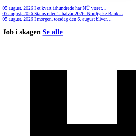
05 august, 2026
I et kvart århundrede har NÜ været…
05 august, 2026
Status efter 1. halvår 2026: Nordjyske Bank…
05 august, 2026
I morgen, torsdag den 6. august bliver…
Job i
skagen
Se alle