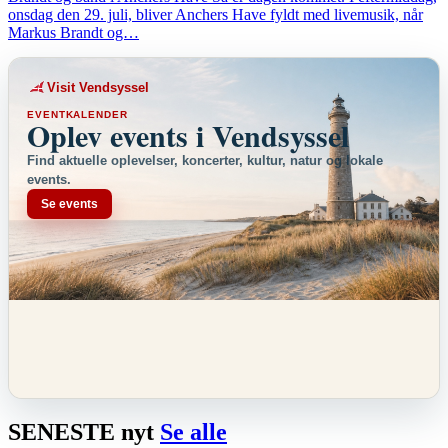
onsdag den 29. juli, bliver Anchers Have fyldt med livemusik, når
Markus Brandt og…
Visit Vendsyssel
EVENTKALENDER
Oplev events i Vendsyssel
Find aktuelle oplevelser, koncerter, kultur, natur og lokale
events.
Se events
SENESTE
nyt
Se alle