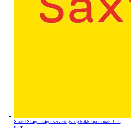
Saxild Skagen søger serverings- og køkkenpersonale
Læs
mere