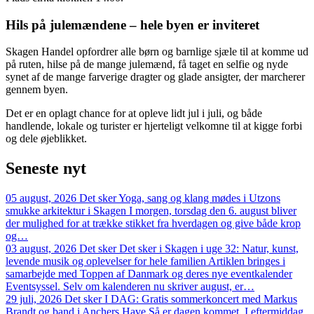
Hils på julemændene – hele byen er inviteret
Skagen Handel opfordrer alle børn og barnlige sjæle til at komme ud
på ruten, hilse på de mange julemænd, få taget en selfie og nyde
synet af de mange farverige dragter og glade ansigter, der marcherer
gennem byen.
Det er en oplagt chance for at opleve lidt jul i juli, og både
handlende, lokale og turister er hjerteligt velkomne til at kigge forbi
og dele øjeblikket.
Seneste
nyt
05 august, 2026
Det sker
Yoga, sang og klang mødes i Utzons
smukke arkitektur i Skagen
I morgen, torsdag den 6. august bliver
der mulighed for at trække stikket fra hverdagen og give både krop
og…
03 august, 2026
Det sker
Det sker i Skagen i uge 32: Natur, kunst,
levende musik og oplevelser for hele familien
Artiklen bringes i
samarbejde med Toppen af Danmark og deres nye eventkalender
Eventsyssel. Selv om kalenderen nu skriver august, er…
29 juli, 2026
Det sker
I DAG: Gratis sommerkoncert med Markus
Brandt og band i Anchers Have
Så er dagen kommet. I eftermiddag,