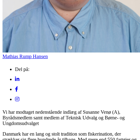
Mathias Rump Hansen
Del på:
Vi har modtaget nedenstående indlæg af Susanne Venø (A),
Byrådsmedlem samt medlem af Teknisk Udvalg og Børne- og
Ungdomsudvalget
Danmark har en lang og stolt tradition som fiskerination, der
strækker sig flere hundrede år tilbage. Med mere end 550 fartøjer og