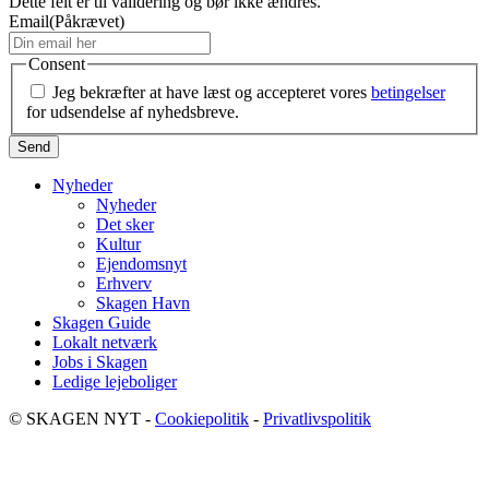
Dette felt er til validering og bør ikke ændres.
Email
(Påkrævet)
Consent
Jeg bekræfter at have læst og accepteret vores
betingelser
for udsendelse af nyhedsbreve.
Nyheder
Nyheder
Det sker
Kultur
Ejendomsnyt
Erhverv
Skagen Havn
Skagen Guide
Lokalt netværk
Jobs i Skagen
Ledige lejeboliger
© SKAGEN NYT -
Cookiepolitik
-
Privatlivspolitik