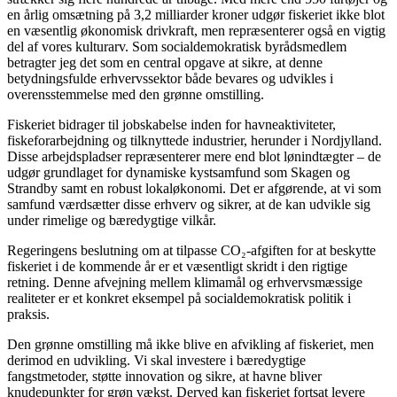
en årlig omsætning på 3,2 milliarder kroner udgør fiskeriet ikke blot
en væsentlig økonomisk drivkraft, men repræsenterer også en vigtig
del af vores kulturarv. Som socialdemokratisk byrådsmedlem
betragter jeg det som en central opgave at sikre, at denne
betydningsfulde erhvervssektor både bevares og udvikles i
overensstemmelse med den grønne omstilling.
Fiskeriet bidrager til jobskabelse inden for havneaktiviteter,
fiskeforarbejdning og tilknyttede industrier, herunder i Nordjylland.
Disse arbejdspladser repræsenterer mere end blot lønindtægter – de
udgør grundlaget for dynamiske kystsamfund som Skagen og
Strandby samt en robust lokaløkonomi. Det er afgørende, at vi som
samfund værdsætter disse erhverv og sikrer, at de kan udvikle sig
under rimelige og bæredygtige vilkår.
Regeringens beslutning om at tilpasse CO₂-afgiften for at beskytte
fiskeriet i de kommende år er et væsentligt skridt i den rigtige
retning. Denne afvejning mellem klimamål og erhvervsmæssige
realiteter er et konkret eksempel på socialdemokratisk politik i
praksis.
Den grønne omstilling må ikke blive en afvikling af fiskeriet, men
derimod en udvikling. Vi skal investere i bæredygtige
fangstmetoder, støtte innovation og sikre, at havne bliver
knudepunkter for grøn vækst. Derved kan fiskeriet fortsat levere