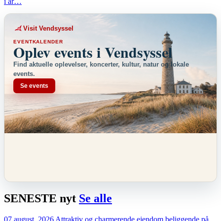
i år…
Visit Vendsyssel
EVENTKALENDER
Oplev events i Vendsyssel
Find aktuelle oplevelser, koncerter, kultur, natur og lokale
events.
Se events
SENESTE
nyt
Se alle
07 august, 2026
Attraktiv og charmerende ejendom beliggende på