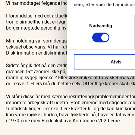
Vi har modtaget følgende indlæg fra Martin Tøttrup Kelke
Guidede ture
dem, eller som de har indsaml
Find aktuelle oplevelser, koncerter, kultur,
Oplev Skagen med 
natur og lokale events.
bussen fra 19
I forbindelse med det aktuelle Folketingsvalg er debatten om
Se events
9. aug.
Samtykkevalg
tror jo simpelthen det er løgn. Op til kommunalvalget sidste
Nødvendig
borger nægtede personlig hygiejne af en mandlig kommunal
Min holdning var som dengang klar. Det er fuldstændig uaccep
seksuel observans. Vi har faktisk en lovgivning på det her om
Diskrimination er diskrimination og racisme er racisme. Jeg vi
Afvis
Sidste år gik det på den ældres ”blufærdighed”. Diskriminat
grænser. Det ændrer ikke på, at indholdet er uacceptabelt. Hva
mandlig sygeplejerske ? Eller ønsker ikke at få vasket mås af e
or Leave it. Ellers må du betale selv. Offentlige kroner skal ik
Vi står i disse år med kæmpe rekrutteringsproblemer indenfo
importere arbejdskraft udefra. Problemerne med stigende ældr
fuldtidsstillinger. Der skal flere kræfter til, og de kan kun kom
kan være mørke i huden, have tørklæde på, have en tatoverin
i 1970´erne men Frederikshavn Kommune i 2020´erne.