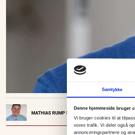
Samtykke
Visit Vendsyssel
Denne hjemmeside bruger c
MATHIAS RUMP HANSEN
EVENTKALENDER
Vi bruger cookies til at tilpas
Oplev events i
vores trafik. Vi deler også 
Vendsyssel
annonceringspartnere og anal