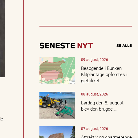
t
u
e
ll
e
o
p
l
SENESTE
NYT
SE ALLE
e
v
e
09 august, 2026
l
Besøgende i Bunken
s
Klitplantage opfordres i
e
øjeblikket…
r,
k
08 august, 2026
o
n
Lørdag den 8. august
c
blev den brugde,…
e
de
r
t
07 august, 2026
e
r,
Attraktiv og charmerende