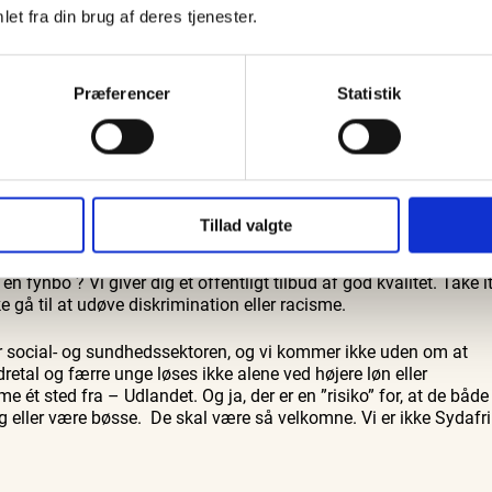
lund – Speciallæge og byrådsmedlem (S), Frederikshavn Kommun
Guidede ture
Familie
et fra din brug af deres tjenester.
Bedford
Oplev Skagen med Bedford
Se Skagen fra søsiden med
37
bussen fra 1937
Postbåden Tunø
 tørklæde og hudfarve i bl.a. hjemmeplejen igen blusset op. Man
9. aug.
9. aug.
 år havde vi en lignende debat i Frederikshavn Kommune efter en
Præferencer
Statistik
t ansat sundhedshjælper.
tabelt, at man kan diskriminere på køn, hudfarve, religion eller
råde. Jeg er ligeglad med om diskriminatoren er 88 eller 17 år.
l ikke acceptere det.
Tillad valgte
ion kan pakkes ind i mange undskyldninger – kun fantasien sætt
d bliver det næste ? Jeg vil ikke have en ”lidt for feminin”
n fynbo ? Vi giver dig et offentligt tilbud af god kvalitet. Take i
ke gå til at udøve diskrimination eller racisme.
r social- og sundhedssektoren, og vi kommer ikke uden om at
etal og færre unge løses ikke alene ved højere løn eller
me ét sted fra – Udlandet. Og ja, der er en ”risiko” for, at de både
g eller være bøsse. De skal være så velkomne. Vi er ikke Sydafr