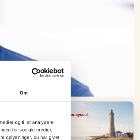
Om
Visit Vendsyssel
 medier og til at analysere
EVENTKALENDER
O
nden for sociale medier,
e oplysninger, du har givet