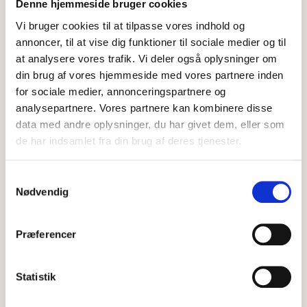
Denne hjemmeside bruger cookies
Vi bruger cookies til at tilpasse vores indhold og
annoncer, til at vise dig funktioner til sociale medier og til
at analysere vores trafik. Vi deler også oplysninger om
din brug af vores hjemmeside med vores partnere inden
for sociale medier, annonceringspartnere og
analysepartnere. Vores partnere kan kombinere disse
data med andre oplysninger, du har givet dem, eller som
de har indsamlet fra din brug af deres tjenester.
Samtykkevalg
Nødvendig
Præferencer
07 august, 2026
Nyheder
Efterlysning: Nordjyllands Politi
Statistik
efterlyser 30-årig mand