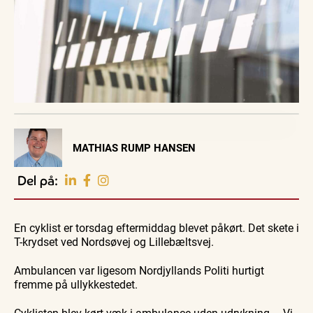
Visit Vendsyssel
MATHIAS RUMP HANSEN
EVENTKALENDER
Oplev events i
Del på:
Vendsyssel
Guidede ture
Guidede ture
Familie
Find aktuelle oplevelser, koncerter, kultur,
Oplev
Oplev
Se
natur og lokale events.
En cyklist er torsdag eftermiddag blevet påkørt. Det skete i
Skagen
Skagen
Skagen
med
med
fra
T-krydset ved Nordsøvej og Lillebæltsvej.
Se events
8. aug.
8. aug.
8. aug.
Bedford
Bedford
søsiden
bussen
bussen
med
fra 1937
fra 1937
Postbåd
Ambulancen var ligesom Nordjyllands Politi hurtigt
Tunø
fremme på ullykkestedet.
Cyklisten blev kørt væk i ambulance uden udrykning – Vi