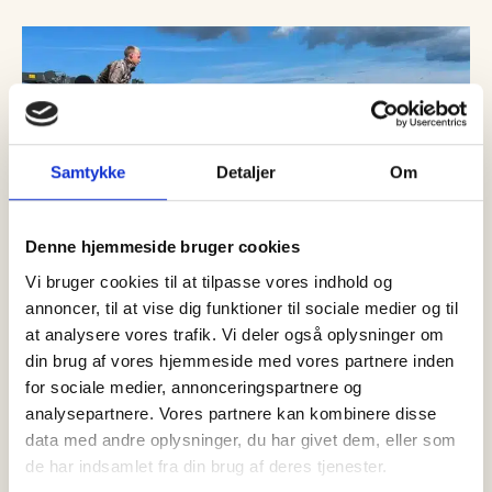
Samtykke
Detaljer
Om
Denne hjemmeside bruger cookies
Vi bruger cookies til at tilpasse vores indhold og
annoncer, til at vise dig funktioner til sociale medier og til
at analysere vores trafik. Vi deler også oplysninger om
din brug af vores hjemmeside med vores partnere inden
08 august, 2026
Nyheder
for sociale medier, annonceringspartnere og
Sjælden brugde fundet død ved
analysepartnere. Vores partnere kan kombinere disse
Ålbæk – skal undersøges af
data med andre oplysninger, du har givet dem, eller som
Nordsøen Oceanarium
de har indsamlet fra din brug af deres tjenester.