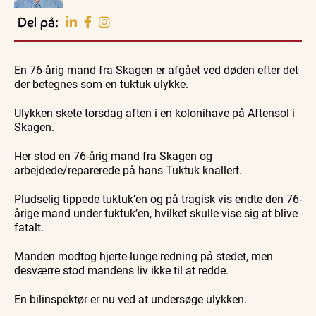
Oplev events i
Del på:
Vendsyssel
Familie
Familie
Guidede ture
Se
Se
Find aktuelle oplevelser, koncerter, kultur,
Kirkegårdsvandring
Skagen
Skagen
natur og lokale events.
- når
En 76-årig mand fra Skagen er afgået ved døden efter det
fra
fra
10.
10.
gravstenene
søsiden
søsiden
10. aug.
der betegnes som en tuktuk ulykke.
Se events
aug.
aug.
fortæl...
med
med
Postbåden
Postbåd
Tunø
Tunø
Ulykken skete torsdag aften i en kolonihave på Aftensol i
Skagen.
Her stod en 76-årig mand fra Skagen og
arbejdede/reparerede på hans Tuktuk knallert.
Pludselig tippede tuktuk’en og på tragisk vis endte den 76-
årige mand under tuktuk’en, hvilket skulle vise sig at blive
fatalt.
Manden modtog hjerte-lunge redning på stedet, men
desværre stod mandens liv ikke til at redde.
En bilinspektør er nu ved at undersøge ulykken.