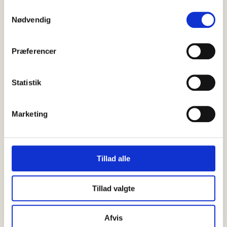
Samtykkevalg
Nødvendig
Præferencer
Statistik
Marketing
RELATEREDE
Tillad alle
SE ALLE
ELEKTRIKER
Tillad valgte
Afvis