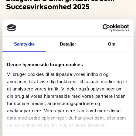
Succesvirksomhed 2025
Samtykke
Detaljer
Om
Denne hjemmeside bruger cookies
Vi bruger cookies til at tilpasse vores indhold og
annoncer, til at vise dig funktioner til sociale medier og til
at analysere vores trafik. Vi deler også oplysninger om
din brug af vores hjemmeside med vores partnere inden
for sociale medier, annonceringspartnere og
analysepartnere. Vores partnere kan kombinere disse
Skagen El & Energi tilbyder et bredt
data med andre oplysninger, du har givet dem, eller som
udvalg af varmepumper til både
de har indsamlet fra din brug af deres tjenester.
helårsboliger og sommerhuse