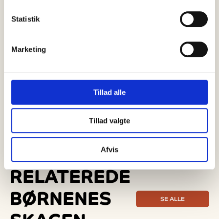
Madsen fra Skagen fandt tryghed
Statistik
midt i kaos
Marketing
Tillad alle
Tillad valgte
Afvis
RELATEREDE
BØRNENES
SE ALLE