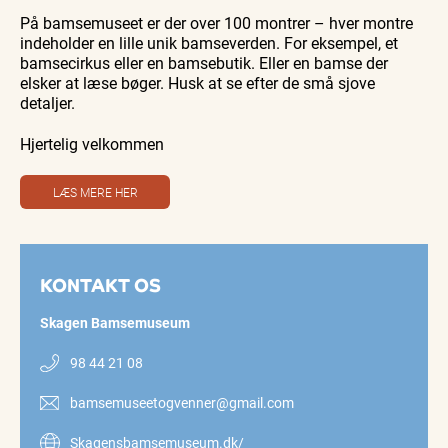
På bamsemuseet er der over 100 montrer – hver montre
indeholder en lille unik bamseverden. For eksempel, et
bamsecirkus eller en bamsebutik. Eller en bamse der
elsker at læse bøger. Husk at se efter de små sjove
detaljer.
Hjertelig velkommen
LÆS MERE HER
KONTAKT OS
Skagen Bamsemuseum
98 44 21 08
bamsemuseetogvenner@gmail.com
Skagensbamsemuseum.dk/