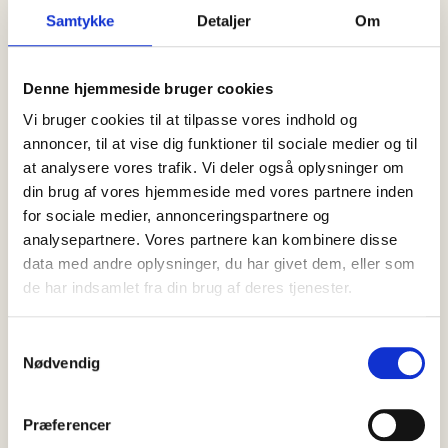
Højskoleugen på aktivitetscenteret
Samtykke
Detaljer
Om
samlede ind: 11.000 kr. til Jonnas
arbejde for kræftramte børn og
unge
Denne hjemmeside bruger cookies
Vi bruger cookies til at tilpasse vores indhold og
annoncer, til at vise dig funktioner til sociale medier og til
at analysere vores trafik. Vi deler også oplysninger om
din brug af vores hjemmeside med vores partnere inden
for sociale medier, annonceringspartnere og
analysepartnere. Vores partnere kan kombinere disse
data med andre oplysninger, du har givet dem, eller som
de har indsamlet fra din brug af deres tjenester.
Samtykkevalg
Nødvendig
Præferencer
Et hjem væk fra hjemmet: Familien