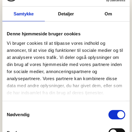
RELATEREDE
Samtykke
Detaljer
Om
VIN- OG
SE ALLE
Denne hjemmeside bruger cookies
SPIRITUS
Vi bruger cookies til at tilpasse vores indhold og
annoncer, til at vise dig funktioner til sociale medier og til
at analysere vores trafik. Vi deler også oplysninger om
din brug af vores hjemmeside med vores partnere inden
for sociale medier, annonceringspartnere og
analysepartnere. Vores partnere kan kombinere disse
data med andre oplysninger, du har givet dem, eller som
de har indsamlet fra din brug af deres tjenester.
Samtykkevalg
Nødvendig