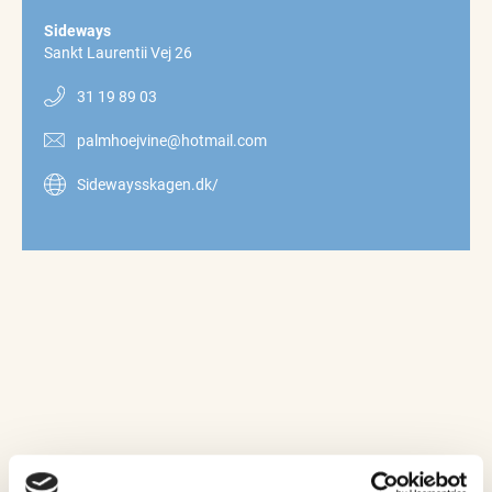
Sideways
Sankt Laurentii Vej 26
31 19 89 03
palmhoejvine@hotmail.com
Sidewaysskagen.dk/