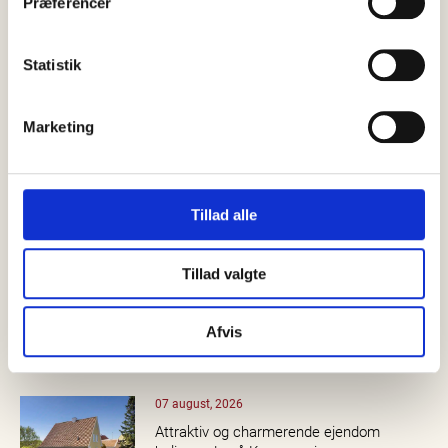
Præferencer
Statistik
Marketing
Tillad alle
SENESTE
NYT
SE ALLE
Tillad valgte
08 august, 2026
Lørdag den 8. august blev den brugde,…
Afvis
07 august, 2026
Attraktiv og charmerende ejendom