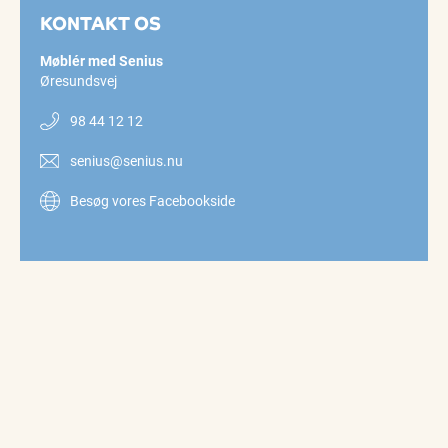
KONTAKT OS
Møblér med Senius
Øresundsvej
98 44 12 12
senius@senius.nu
Besøg vores Facebookside