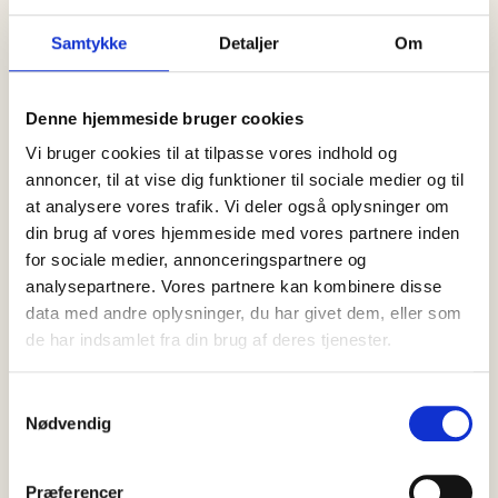
Samtykke
Detaljer
Om
Denne hjemmeside bruger cookies
Vi bruger cookies til at tilpasse vores indhold og
annoncer, til at vise dig funktioner til sociale medier og til
at analysere vores trafik. Vi deler også oplysninger om
din brug af vores hjemmeside med vores partnere inden
SENESTE
NYT
SE ALLE
for sociale medier, annonceringspartnere og
analysepartnere. Vores partnere kan kombinere disse
06 august, 2026
data med andre oplysninger, du har givet dem, eller som
God mad kan meget mere end at…
de har indsamlet fra din brug af deres tjenester.
Samtykkevalg
Nødvendig
06 august, 2026
Hvad sker der, når hele Danmarks
nationalret…
Præferencer