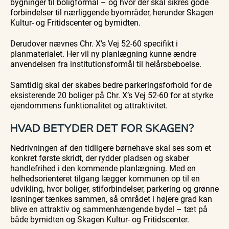
bygninger til boligformål – og hvor der skal sikres gode
forbindelser til nærliggende byområder, herunder Skagen
Kultur- og Fritidscenter og bymidten.
Derudover nævnes Chr. X’s Vej 52-60 specifikt i
planmaterialet. Her vil ny planlægning kunne ændre
anvendelsen fra institutionsformål til helårsbeboelse.
Samtidig skal der skabes bedre parkeringsforhold for de
eksisterende 20 boliger på Chr. X’s Vej 52-60 for at styrke
ejendommens funktionalitet og attraktivitet.
HVAD BETYDER DET FOR SKAGEN?
Nedrivningen af den tidligere børnehave skal ses som et
konkret første skridt, der rydder pladsen og skaber
handlefrihed i den kommende planlægning. Med en
helhedsorienteret tilgang lægger kommunen op til en
udvikling, hvor boliger, stiforbindelser, parkering og grønne
løsninger tænkes sammen, så området i højere grad kan
blive en attraktiv og sammenhængende bydel – tæt på
både bymidten og Skagen Kultur- og Fritidscenter.