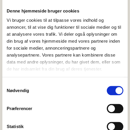
Denne hjemmeside bruger cookies
Vi bruger cookies til at tilpasse vores indhold og
annoncer, til at vise dig funktioner til sociale medier og til
at analysere vores trafik. Vi deler også oplysninger om
din brug af vores hjemmeside med vores partnere inden
for sociale medier, annonceringspartnere og
analysepartnere. Vores partnere kan kombinere disse
data med andre oplysninger, du har givet dem, eller som
de har indsamlet fra din brug af deres tjenester.
05 august, 2026
Nyheder
NÜ Skagen fejrer 25 år – og Stina
Samtykkevalg
har været med hele vejen
Nødvendig
I et kvart århundrede har NÜ været en del af butikslivet i
Skagen. Denne uge fejrer modebutikken sit 25-års jubilæum…
Præferencer
Statistik