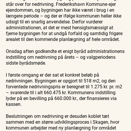
Naturhistorisk
med
kystvand
står over for nedrivning. Frederikshavn Kommune ejer
Se events
6. aug.
6. aug.
6. aug.
Museum
Bedford
ejendommen, og bygningen har ikke været i brug i en
bussen
fra 1937
længere periode – og der er ifølge kommunen heller ikke
udsigt til en snarlig anvendelse. Derfor vurderer
administrationen, at det er mest hensigtsmæssigt at
fjerne bygningen for at undgå forfald og samtidig frigøre
arealet til den kommende planlægning af hele området.
Onsdag aften godkendte et enigt byråd administrationens
indstilling om nedrivning på årets – og valgperiodens
sidste byrådsmøde.
I første omgang er der sat et konkret beløb på
nedrivningen. Bygningen er opgjort til 518 m2, og den
forventede nedrivningspris er beregnet til 1.275 kr. pr. m2
– svarende til i alt 660.475 kr. Kommunens indstilling
lyder på en bevilling på 660.000 kr., der finansieres via
kassen.
Beslutningen om nedrivning er desuden koblet tæt
sammen med en større udviklingsproces i Skagen, hvor
kommunen arbejder med ny planlægning for området