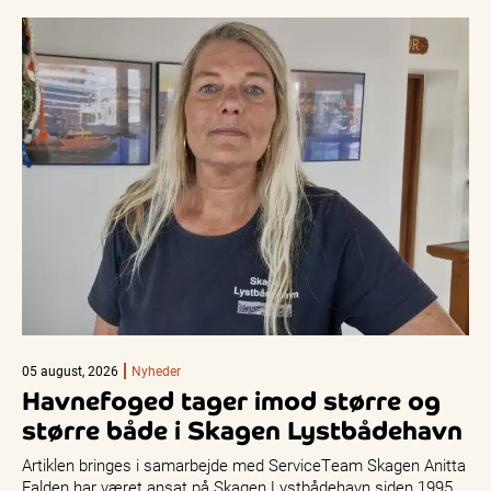
05 august, 2026
Nyheder
Havnefoged tager imod større og
større både i Skagen Lystbådehavn
Artiklen bringes i samarbejde med ServiceTeam Skagen Anitta
Falden har været ansat på Skagen Lystbådehavn siden 1995