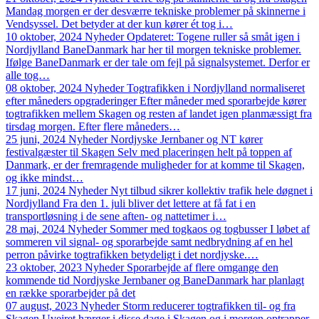
Mandag morgen er der desværre tekniske problemer på skinnerne i
Vendsyssel. Det betyder at der kun kører ét tog i…
10 oktober, 2024
Nyheder
Opdateret: Togene ruller så småt igen i
Nordjylland
BaneDanmark har her til morgen tekniske problemer.
Ifølge BaneDanmark er der tale om fejl på signalsystemet. Derfor er
alle tog…
08 oktober, 2024
Nyheder
Togtrafikken i Nordjylland normaliseret
efter måneders opgraderinger
Efter måneder med sporarbejde kører
togtrafikken mellem Skagen og resten af landet igen planmæssigt fra
tirsdag morgen. Efter flere måneders…
25 juni, 2024
Nyheder
Nordjyske Jernbaner og NT kører
festivalgæster til Skagen
Selv med placeringen helt på toppen af
Danmark, er der fremragende muligheder for at komme til Skagen,
og ikke mindst…
17 juni, 2024
Nyheder
Nyt tilbud sikrer kollektiv trafik hele døgnet i
Nordjylland
Fra den 1. juli bliver det lettere at få fat i en
transportløsning i de sene aften- og nattetimer i…
28 maj, 2024
Nyheder
Sommer med togkaos og togbusser
I løbet af
sommeren vil signal- og sporarbejde samt nedbrydning af en hel
perron påvirke togtrafikken betydeligt i det nordjyske.…
23 oktober, 2023
Nyheder
Sporarbejde af flere omgange den
kommende tid
Nordjyske Jernbaner og BaneDanmark har planlagt
en række sporarbejder på det
07 august, 2023
Nyheder
Storm reducerer togtrafikken til- og fra
Skagen
Uvejret hærger i disse dage i Skagen og i morgen optrapper