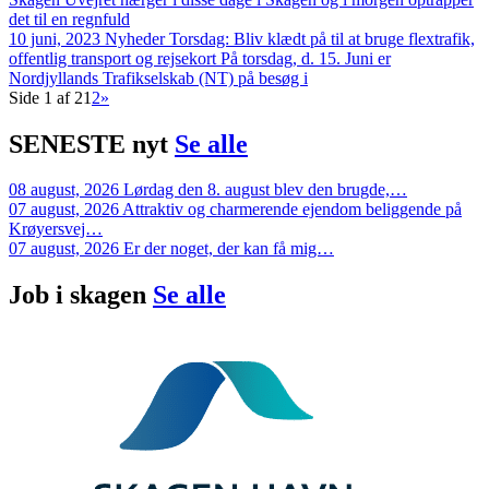
det til en regnfuld
10 juni, 2023
Nyheder
Torsdag: Bliv klædt på til at bruge flextrafik,
offentlig transport og rejsekort
På torsdag, d. 15. Juni er
Nordjyllands Trafikselskab (NT) på besøg i
Side 1 af 2
1
2
»
SENESTE
nyt
Se alle
08 august, 2026
Lørdag den 8. august blev den brugde,…
07 august, 2026
Attraktiv og charmerende ejendom beliggende på
Krøyersvej…
07 august, 2026
Er der noget, der kan få mig…
Job i
skagen
Se alle