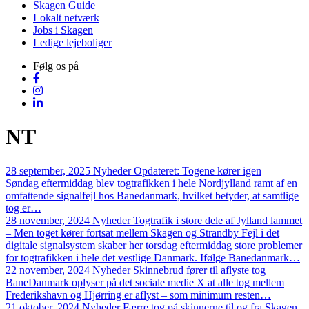
Skagen Guide
Lokalt netværk
Jobs i Skagen
Ledige lejeboliger
Følg os på
NT
28 september, 2025
Nyheder
Opdateret: Togene kører igen
Søndag eftermiddag blev togtrafikken i hele Nordjylland ramt af en
omfattende signalfejl hos Banedanmark, hvilket betyder, at samtlige
tog er…
28 november, 2024
Nyheder
Togtrafik i store dele af Jylland lammet
– Men toget kører fortsat mellem Skagen og Strandby
Fejl i det
digitale signalsystem skaber her torsdag eftermiddag store problemer
for togtrafikken i hele det vestlige Danmark. Ifølge Banedanmark…
22 november, 2024
Nyheder
Skinnebrud fører til aflyste tog
BaneDanmark oplyser på det sociale medie X at alle tog mellem
Frederikshavn og Hjørring er aflyst – som minimum resten…
21 oktober, 2024
Nyheder
Færre tog på skinnerne til og fra Skagen