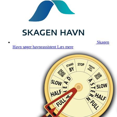
Skagen
Havn søger havneassistent
Læs mere