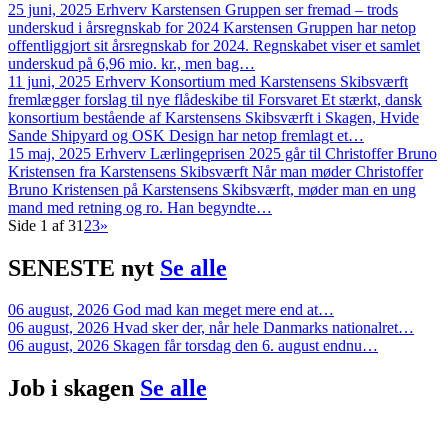
25 juni, 2025
Erhverv
Karstensen Gruppen ser fremad – trods
underskud i årsregnskab for 2024
Karstensen Gruppen har netop
offentliggjort sit årsregnskab for 2024. Regnskabet viser et samlet
underskud på 6,96 mio. kr., men bag…
11 juni, 2025
Erhverv
Konsortium med Karstensens Skibsværft
fremlægger forslag til nye flådeskibe til Forsvaret
Et stærkt, dansk
konsortium bestående af Karstensens Skibsværft i Skagen, Hvide
Sande Shipyard og OSK Design har netop fremlagt et…
15 maj, 2025
Erhverv
Lærlingeprisen 2025 går til Christoffer Bruno
Kristensen fra Karstensens Skibsværft
Når man møder Christoffer
Bruno Kristensen på Karstensens Skibsværft, møder man en ung
mand med retning og ro. Han begyndte…
Side 1 af 3
1
2
3
»
SENESTE
nyt
Se alle
06 august, 2026
God mad kan meget mere end at…
06 august, 2026
Hvad sker der, når hele Danmarks nationalret…
06 august, 2026
Skagen får torsdag den 6. august endnu…
Job i
skagen
Se alle