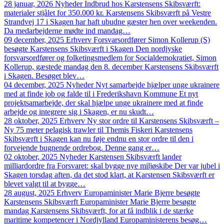
28 januar, 2026
Nyheder
Indbrud hos Karstensens Skibsværft:
materialer stjålet for 350.000 kr.
Karstensens Skibsværft på Vestre
Strandvej 17 i Skagen har haft ubudne gæster hen over weekenden.
Da medarbejderne mødte ind mandag…
09 december, 2025
Erhverv
Forsvarsordfører Simon Kollerup (S)
besøgte Karstensens Skibsværft i Skagen
Den nordjyske
forsvarsordfører og folketingsmedlem for Socialdemokratiet, Simon
Kollerup, gæstede mandag den 8. december Karstensens Skibsværft
i Skagen. Besøget blev…
04 december, 2025
Nyheder
Nyt samarbejde hjælper unge ukrainere
med at finde job og falde til i Frederikshavn Kommune
Et nyt
projektsamarbejde, der skal hjælpe unge ukrainere med at finde
arbejde og integrere sig i Skagen, er nu skudt…
28 oktober, 2025
Erhverv
Ny stor ordre til Karstensens Skibsværft –
Ny 75 meter pelagisk trawler til Themis Fiskeri
Karstensens
Skibsværft i Skagen kan nu føje endnu en stor ordre til den i
forvejende bugnende ordrebog. Denne gang er…
02 oktober, 2025
Nyheder
Karstensen Skibsværft lander
milliardordre fra Forsvaret: skal bygge nye miljøskibe
Der var jubel i
Skagen torsdag aften, da det stod klart, at Karstensen Skibsværft er
blevet valgt til at bygge…
28 august, 2025
Erhverv
Europaminister Marie Bjerre besøgte
Karstensens Skibsværft
Europaminister Marie Bjerre besøgte
mandag Karstensens Skibsværft, for at få indblik i de stærke
maritime kompetencer i Nordjylland Europaministerens besøg…