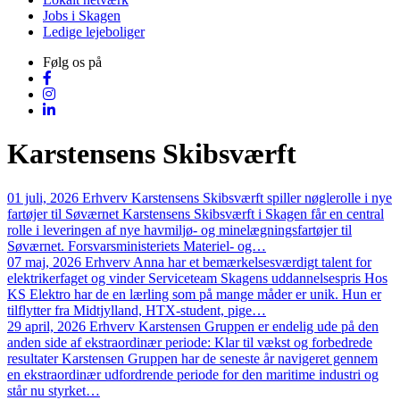
Jobs i Skagen
Ledige lejeboliger
Følg os på
Karstensens Skibsværft
01 juli, 2026
Erhverv
Karstensens Skibsværft spiller nøglerolle i nye
fartøjer til Søværnet
Karstensens Skibsværft i Skagen får en central
rolle i leveringen af nye havmiljø- og minelægningsfartøjer til
Søværnet. Forsvarsministeriets Materiel- og…
07 maj, 2026
Erhverv
Anna har et bemærkelsesværdigt talent for
elektrikerfaget og vinder Serviceteam Skagens uddannelsespris
Hos
KS Elektro har de en lærling som på mange måder er unik. Hun er
tilflytter fra Midtjylland, HTX-student, pige…
29 april, 2026
Erhverv
Karstensen Gruppen er endelig ude på den
anden side af ekstraordinær periode: Klar til vækst og forbedrede
resultater
Karstensen Gruppen har de seneste år navigeret gennem
en ekstraordinær udfordrende periode for den maritime industri og
står nu styrket…