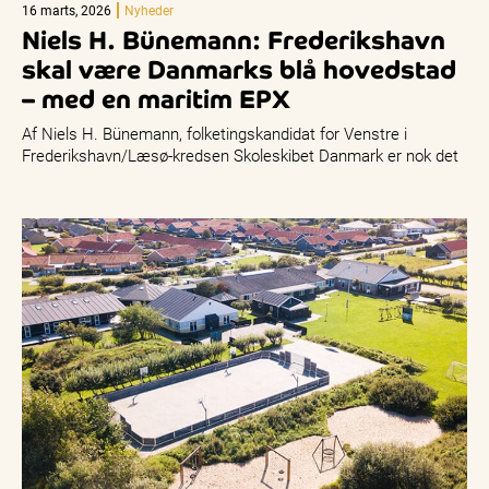
16 marts, 2026
Nyheder
Niels H. Bünemann: Frederikshavn
skal være Danmarks blå hovedstad
– med en maritim EPX
Af Niels H. Bünemann, folketingskandidat for Venstre i
Frederikshavn/Læsø-kredsen Skoleskibet Danmark er nok det
bedste symbol på, at Frederikshavn er…