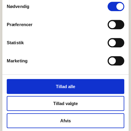
Samtykkevalg
08 august, 2026
Nødvendig
Lørdag den 8. august blev den brugde,…
Præferencer
07 august, 2026
Statistik
Attraktiv og charmerende ejendom
beliggende på Krøyersvej…
Marketing
07 august, 2026
Er der noget, der kan få mig…
Tillad alle
Tillad valgte
Afvis