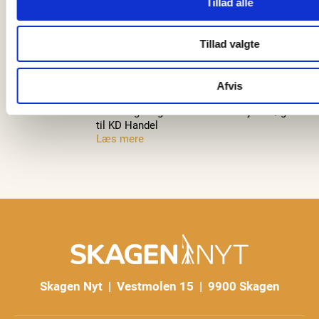
Tillad alle
Tillad valgte
Oplevelsescenter Maskinrummet søger
køkkenmedhjælper til Den Grønne Grill
Læs mere
Afvis
Sorterings- og kvalitetsmedarbejder søges
til KD Handel
Læs mere
Skagen Nyt | Vestmolen 15 | 9900 Skagen