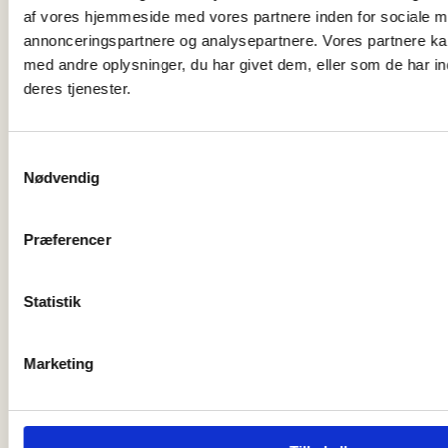
af vores hjemmeside med vores partnere inden for sociale m
annonceringspartnere og analysepartnere. Vores partnere k
med andre oplysninger, du har givet dem, eller som de har in
deres tjenester.
Samtykkevalg
Nødvendig
Præferencer
Statistik
JOB I
SKAGEN
Marketing
SE ALLE
Skagen Havn søger havneassistent
Læs mere