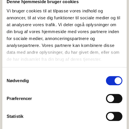
Denne hjemmeside bruger cookies
Vi bruger cookies til at tilpasse vores indhold og
annoncer, til at vise dig funktioner til sociale medier og til
at analysere vores trafik. Vi deler også oplysninger om
din brug af vores hjemmeside med vores partnere inden
for sociale medier, annonceringspartnere og
analysepartnere. Vores partnere kan kombinere disse
data med andre oplysninger, du har givet dem, eller som
de har indsamlet fra din brug af deres tjenester.
Samtykkevalg
Nødvendig
09 august, 2026
Nyheder
Ulv med hvalp får myndighederne
Præferencer
til at fraråde færdsel i Bunken
Klitplantage
Statistik
Besøgende i Bunken Klitplantage opfordres i øjeblikket til at
holde sig væk fra en del af området, efter at en…