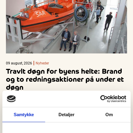
09 august, 2026
Nyheder
Travlt døgn for byens helte: Brand
og to redningsaktioner på under et
døgn
Efter en periode med forholdsvis ro blev der igen brug for
Skagens beredskab lørdag eftermiddag, og siden fulgte
yderligere to…
Samtykke
Detaljer
Om