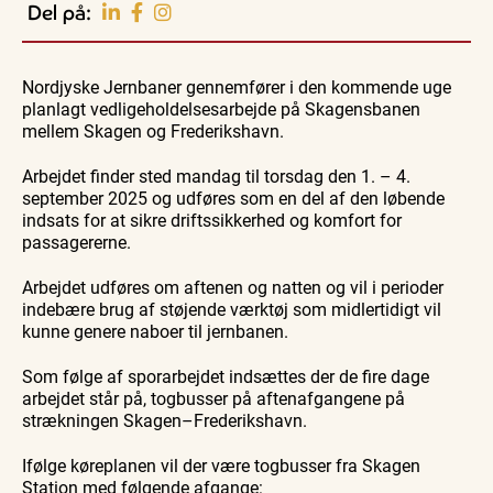
Del på:
Vendsyssel
Familie
Familie
Guidede ture
Se
Se
Find aktuelle oplevelser, koncerter, kultur,
Kirkegårdsvandring
Skagen
Skagen
natur og lokale events.
- når
Nordjyske Jernbaner gennemfører i den kommende uge
fra
fra
10.
10.
gravstenene
søsiden
søsiden
10. aug.
planlagt vedligeholdelsesarbejde på Skagensbanen
Se events
aug.
aug.
fortæl...
med
med
mellem Skagen og Frederikshavn.
Postbåden
Postbåd
Tunø
Tunø
Arbejdet finder sted mandag til torsdag den 1. – 4.
september 2025 og udføres som en del af den løbende
indsats for at sikre driftssikkerhed og komfort for
passagererne.
Arbejdet udføres om aftenen og natten og vil i perioder
indebære brug af støjende værktøj som midlertidigt vil
kunne genere naboer til jernbanen.
Som følge af sporarbejdet indsættes der de fire dage
arbejdet står på, togbusser på aftenafgangene på
strækningen Skagen–Frederikshavn.
Ifølge køreplanen vil der være togbusser fra Skagen
Station med følgende afgange: