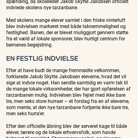
spænding, da skoleleder Jakob Skytte Jakobsen officielt
Bedford
Bedford
søsiden
indviede skolens nye tarzanbane.
bussen
bussen
med
fra 1937
fra 1937
Postbåd
Tunø
Med skolens mange elever samlet i den friske vinterluft
blev indvielsen markeret med både taknemmelighed og
festlighed. Banen, der er blevet muliggjort gennem støtte
fra et væld af lokale sponsorer, blev hurtigt centrum for
børnenes begejstring.
EN FESTLIG INDVIELSE
Efter at have budt de mange fremmødte velkommen,
forklarede Jakob Skytte Jakobsen eleverne, hvad det vil
sige at indvie noget. Han sendte samtidig en varm tak til
de mange lokale virksomheder, der har gjort opførelsen af
tarzanbanen mulig. Indvielsen blev fejret med ikke bare
tre, men seks store hurraer – et forslag fra en af eleverne,
som mente, at den nye tarzanbane fortjente ikke bare tre,
men seks hurra’er.
Efter den officielle åbning blev der serveret kage til både
elever, lærere og de lokale erhvervsfolk, som havde