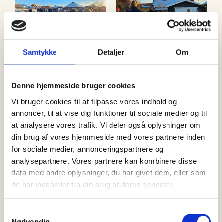
Samtykke
Detaljer
Om
Videoafspiller
Media error: Format(s) not supported or source(s) not found
Download fil: https://skagennyt.dk/wp-
content/uploads/2024/11/20241122_101702_1.mp4?_=1
Denne hjemmeside bruger cookies
Vi bruger cookies til at tilpasse vores indhold og
annoncer, til at vise dig funktioner til sociale medier og til
at analysere vores trafik. Vi deler også oplysninger om
din brug af vores hjemmeside med vores partnere inden
for sociale medier, annonceringspartnere og
analysepartnere. Vores partnere kan kombinere disse
data med andre oplysninger, du har givet dem, eller som
de har indsamlet fra din brug af deres tjenester.
Samtykkevalg
Nødvendig