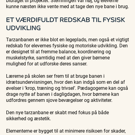
bidraget til projektet. Stemningen var høj, og eleverne
kunne næsten ikke vente med at tage den nye bane i brug.
ET VÆRDIFULDT REDSKAB TIL FYSISK
UDVIKLING
Tarzanbanen er ikke blot en legeplads, men også et vigtigt
redskab for elevernes fysiske og motoriske udvikling. Den
er designet til at fremme balance, koordinering og
muskelstyrke, samtidig med at den giver børnene
mulighed for at udforske deres sanser.
Lærerne på skolen ser frem til at bruge banen i
idrætsundervisningen, hvor den kan indgå som en del af
øvelser i ‘krop, træning og trivsel’. Pædagogerne kan også
drage nytte af banen i dagligdagen, hvor børnene kan
udfordres gennem sjove bevægelser og aktiviteter.
Den nye tarzanbane er skabt med fokus på både
sikkerhed og æstetik.
Elementerne er bygget til at minimere risikoen for skader,