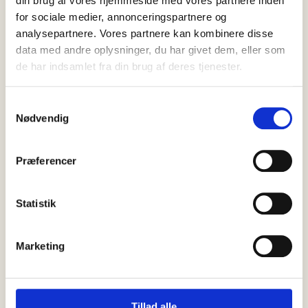
din brug af vores hjemmeside med vores partnere inden
for sociale medier, annonceringspartnere og
analysepartnere. Vores partnere kan kombinere disse
data med andre oplysninger, du har givet dem, eller som
07 august, 2026
Nyheder
de har indsamlet fra din brug af deres tjenester.
Indlæg: Havnens betydning for
Skagen
Samtykkevalg
Er der noget, der kan få mig op i det røde felt, er det, når jeg på
Nødvendig
diverse sociale medier…
Præferencer
Statistik
Marketing
Tillad alle