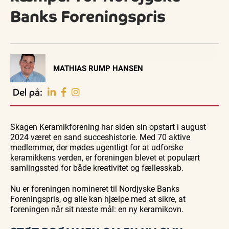
Banks Foreningspris
Visit Vendsyssel
MATHIAS RUMP HANSEN
EVENTKALENDER
Oplev events i
Del på:
Vendsyssel
Guidede ture
Guidede ture
Familie
Find aktuelle oplevelser, koncerter, kultur,
Oplev
Oplev
Se
natur og lokale events.
Skagen Keramikforening har siden sin opstart i august
Skagen
Skagen
Skagen
med
med
fra
2024 været en sand succeshistorie. Med 70 aktive
Se events
8. aug.
8. aug.
8. aug.
Bedford
Bedford
søsiden
medlemmer, der mødes ugentligt for at udforske
bussen
bussen
med
fra 1937
fra 1937
Postbåd
keramikkens verden, er foreningen blevet et populært
Tunø
samlingssted for både kreativitet og fællesskab.
Nu er foreningen nomineret til Nordjyske Banks
Foreningspris, og alle kan hjælpe med at sikre, at
foreningen når sit næste mål: en ny keramikovn.