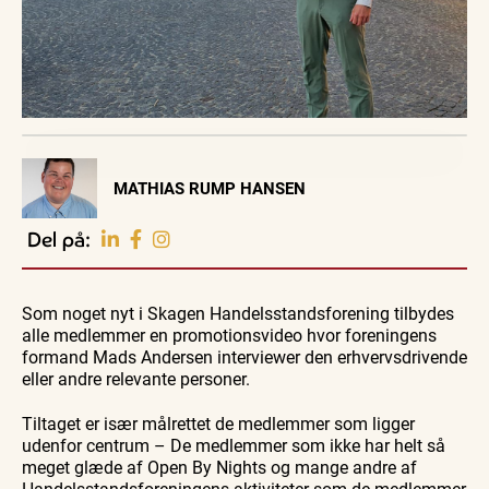
Visit Vendsyssel
MATHIAS RUMP HANSEN
EVENTKALENDER
Oplev events i
Del på:
Vendsyssel
Guidede ture
Guidede ture
Familie
Find aktuelle oplevelser, koncerter, kultur,
Oplev
Oplev
Se
natur og lokale events.
Som noget nyt i Skagen Handelsstandsforening tilbydes
Skagen
Skagen
Skagen
med
med
fra
alle medlemmer en promotionsvideo hvor foreningens
Se events
9. aug.
9. aug.
9. aug.
Bedford
Bedford
søsiden
formand Mads Andersen interviewer den erhvervsdrivende
bussen
bussen
med
fra 1937
fra 1937
Postbåd
eller andre relevante personer.
Tunø
Tiltaget er især målrettet de medlemmer som ligger
udenfor centrum – De medlemmer som ikke har helt så
meget glæde af Open By Nights og mange andre af
Handelsstandsforeningens aktiviteter som de medlemmer