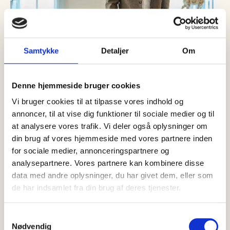
Samtykke
Detaljer
Om
05 august, 2026
Erhverv
Denne hjemmeside bruger cookies
Nordjyske Bank opjusterer efter
travlt halvår med flere kunder
Vi bruger cookies til at tilpasse vores indhold og
annoncer, til at vise dig funktioner til sociale medier og til
Status efter 1. halvår 2026: Nordjyske Bank oplever fortsat
at analysere vores trafik. Vi deler også oplysninger om
stor kundetilgang og høj aktivitet inden for både bolig, pension
din brug af vores hjemmeside med vores partnere inden
og…
for sociale medier, annonceringspartnere og
analysepartnere. Vores partnere kan kombinere disse
data med andre oplysninger, du har givet dem, eller som
de har indsamlet fra din brug af deres tjenester.
Samtykkevalg
Nødvendig