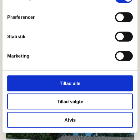
Præferencer
Statistik
Marketing
27 juli, 2026
Erhverv
Consilium Safety Denmark åbner
kontor i Skagen
Tillad alle
Consilium Safety er en af verdens førende leverandører af
brand- og gasdetekteringssystemer. Virksomheden har rødder
Tillad valgte
tilbage til 1912 og er…
Afvis