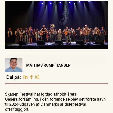
Visit Vendsyssel
MATHIAS RUMP HANSEN
EVENTKALENDER
Oplev events i
Del på:
Vendsyssel
Guidede ture
Guidede ture
Familie
Find aktuelle oplevelser, koncerter, kultur,
Oplev
Oplev
Se
natur og lokale events.
Skagen Festival har lørdag afholdt årets
Skagen
Skagen
Skagen
med
med
fra
Generalforsamling. I den forbindelse blev det første navn
Se events
8. aug.
8. aug.
8. aug.
Bedford
Bedford
søsiden
til 2024-udgaven af Danmarks ældste festival
bussen
bussen
med
fra 1937
fra 1937
Postbåd
offentliggjort.
Tunø