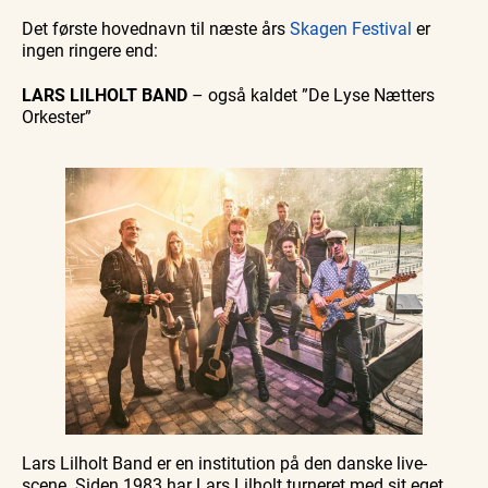
Det første hovednavn til næste års
Skagen Festival
er
ingen ringere end:
LARS LILHOLT BAND
– også kaldet ”De Lyse Nætters
Orkester”
Lars Lilholt Band er en institution på den danske live-
scene. Siden 1983 har Lars Lilholt turneret med sit eget