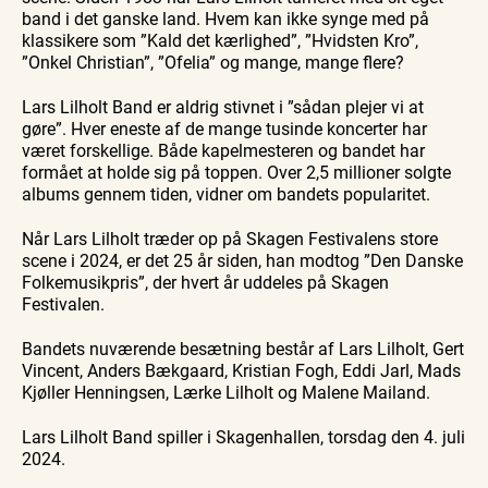
band i det ganske land. Hvem kan ikke synge med på
klassikere som ”Kald det kærlighed”, ”Hvidsten Kro”,
”Onkel Christian”, ”Ofelia” og mange, mange flere?
Lars Lilholt Band er aldrig stivnet i ”sådan plejer vi at
gøre”. Hver eneste af de mange tusinde koncerter har
været forskellige. Både kapelmesteren og bandet har
formået at holde sig på toppen. Over 2,5 millioner solgte
albums gennem tiden, vidner om bandets popularitet.
Når Lars Lilholt træder op på Skagen Festivalens store
scene i 2024, er det 25 år siden, han modtog ”Den Danske
Folkemusikpris”, der hvert år uddeles på Skagen
Festivalen.
Bandets nuværende besætning består af Lars Lilholt, Gert
Vincent, Anders Bækgaard, Kristian Fogh, Eddi Jarl, Mads
Kjøller Henningsen, Lærke Lilholt og Malene Mailand.
Lars Lilholt Band spiller i Skagenhallen, torsdag den 4. juli
2024.