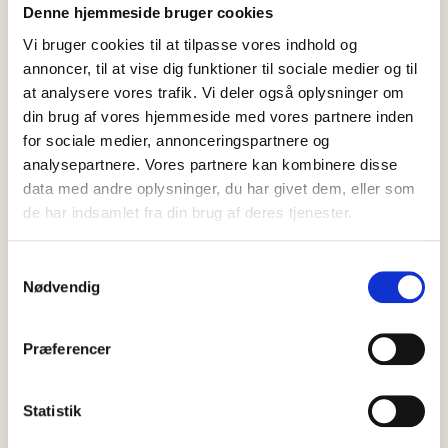
Denne hjemmeside bruger cookies
Vi bruger cookies til at tilpasse vores indhold og
annoncer, til at vise dig funktioner til sociale medier og til
at analysere vores trafik. Vi deler også oplysninger om
din brug af vores hjemmeside med vores partnere inden
for sociale medier, annonceringspartnere og
analysepartnere. Vores partnere kan kombinere disse
data med andre oplysninger, du har givet dem, eller som
de har indsamlet fra din brug af deres tjenester.
Samtykkevalg
Nødvendig
07 august, 2026
Nyheder
Præferencer
Indlæg: Havnens betydning for
Skagen
Statistik
Er der noget, der kan få mig op i det røde felt, er det, når jeg på
diverse sociale medier…