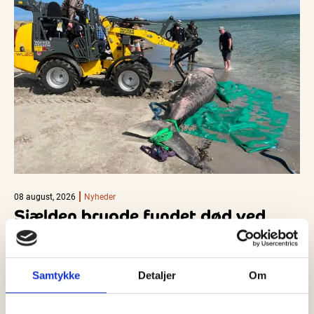
08 august, 2026
Nyheder
Sjælden brugde fundet død ved
Ålbæk – skal undersøges af
Nordsøen Oceanarium
Lørdag den 8. august blev den brugde, som siden torsdag har
Samtykke
Detaljer
Om
været observeret ved Ålbæk i Nordjylland, fundet død cirka…