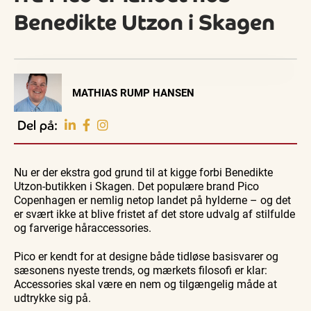
Benedikte Utzon i Skagen
Visit Vendsyssel
MATHIAS RUMP HANSEN
EVENTKALENDER
Oplev events i
Del på:
Vendsyssel
Guidede ture
Guidede ture
Familie
Find aktuelle oplevelser, koncerter, kultur,
Oplev
Oplev
Se
natur og lokale events.
Nu er der ekstra god grund til at kigge forbi Benedikte
Skagen
Skagen
Skagen
med
med
fra
Utzon-butikken i Skagen. Det populære brand Pico
Se events
8. aug.
8. aug.
8. aug.
Bedford
Bedford
søsiden
Copenhagen er nemlig netop landet på hylderne – og det
bussen
bussen
med
fra 1937
fra 1937
Postbåd
er svært ikke at blive fristet af det store udvalg af stilfulde
Tunø
og farverige håraccessories.
Pico er kendt for at designe både tidløse basisvarer og
sæsonens nyeste trends, og mærkets filosofi er klar:
Accessories skal være en nem og tilgængelig måde at
udtrykke sig på.