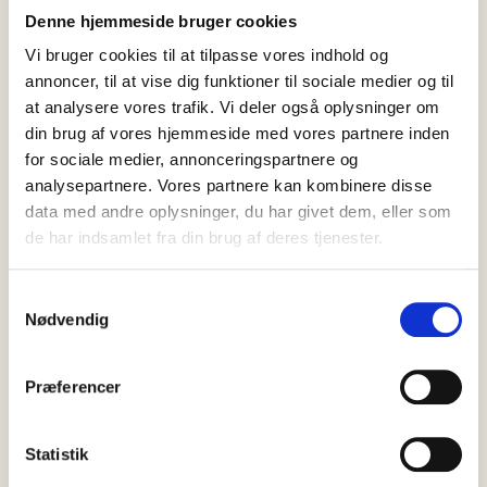
Denne hjemmeside bruger cookies
Vi bruger cookies til at tilpasse vores indhold og
annoncer, til at vise dig funktioner til sociale medier og til
at analysere vores trafik. Vi deler også oplysninger om
din brug af vores hjemmeside med vores partnere inden
for sociale medier, annonceringspartnere og
analysepartnere. Vores partnere kan kombinere disse
data med andre oplysninger, du har givet dem, eller som
de har indsamlet fra din brug af deres tjenester.
Samtykkevalg
08 august, 2026
Nyheder
Nødvendig
Sjælden brugde fundet død ved
Ålbæk – skal undersøges af
Præferencer
Nordsøen Oceanarium
Lørdag den 8. august blev den brugde, som siden torsdag har
Statistik
været observeret ved Ålbæk i Nordjylland, fundet død cirka…