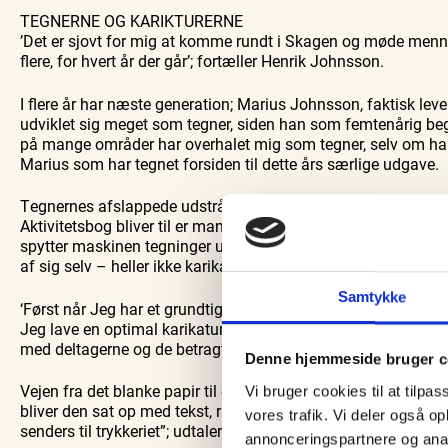
TEGNERNE OG KARIKTURERNE
’Det er sjovt for mig at komme rundt i Skagen og møde mennes
flere, for hvert år der går’; fortæller Henrik Johnsson.
I flere år har næste generation; Marius Johnsson, faktisk lever
udviklet sig meget som tegner, siden han som femtenårig beg
på mange områder har overhalet mig som tegner, selv om han kun
Marius som har tegnet forsiden til dette års særlige udgave.
Tegnernes afslappede udstråling afspejler ikke helt hvor kræ
Aktivitetsbog bliver til er mange. Marius; ’Jeg møder nogle 
spytter maskinen tegninger ud igen, eller at man kan bede en A
af sig selv – heller ikke karikatur-tegninger’; fortsætter Marius
Samtykke
‘Først når Jeg har et grundtigt indtryk af hvem den Jeg skal
Jeg lave en optimal karikatur.’ Det er samtaler
med deltagerne og de betragtninger tegnerne har gjort der er i
Denne hjemmeside bruger c
Vejen fra det blanke papir til endelig bog er lang. ’Først udar
Vi bruger cookies til at tilpas
bliver den sat op med tekst, rammer og QR-Kode på compute
vores trafik. Vi deler også 
senders til trykkeriet”; udtaler Henrik Johnsson.
annonceringspartnere og anal