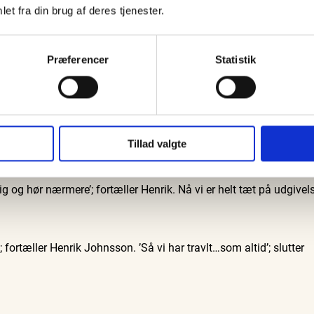
et fra din brug af deres tjenester.
 for der er så mange virksomheder og foreninger i Skagen, at det er
er nemlig også Henrik der besøger virksomheder i Skagen for at fi
eder i Skagen kunne have glæde af at være med i vores
Præferencer
Statistik
e have lyst. Det har vist sig at en del kender bogen og vil gerne v
.’ Redaktionen erfarer at dette er ret enkelt. Man skal bare
 ringe på 51620804.
. Hidtil er uddelingen af bøgerne primært sket fra
Tillad valgte
i år vil vi gerne give alle virksomheder adgang til at dele bøgern
 og hør nærmere’; fortæller Henrik. Nå vi er helt tæt på udgivel
fortæller Henrik Johnsson. ’Så vi har travlt…som altid’; slutter