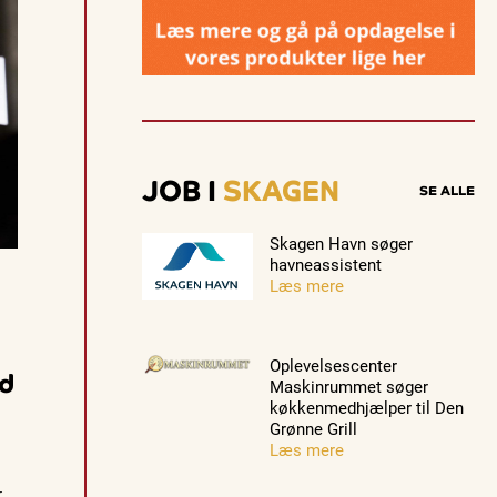
e
v
e
n
t
Guidede ture
Guidede ture
Familie
s
Oplev
Oplev
Se Skag
.
Skagen
Skagen
fra søsi
med
med
med
Se events
8. aug.
8. aug.
8. aug.
Bedford
Bedford
Postbåd
JOB I
SKAGEN
SE ALLE
bussen fra
bussen fra
Tunø
1937
1937
Skagen Havn søger
havneassistent
Læs mere
Oplevelsescenter
nd
Maskinrummet søger
køkkenmedhjælper til Den
Grønne Grill
Læs mere
r