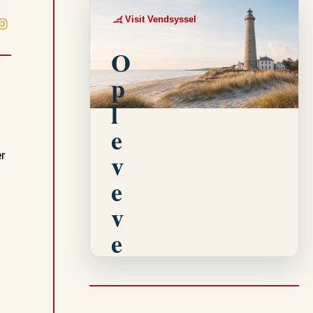
Visit Vendsyssel
EVENTKALENDER
O
p
l
e
v
r
e
v
e
n
t