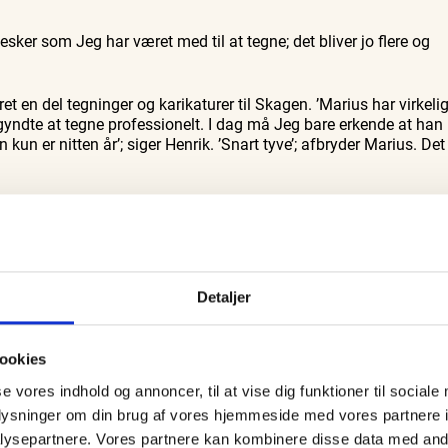
ker som Jeg har været med til at tegne; det bliver jo flere og
et en del tegninger og karikaturer til Skagen. ’Marius har virkeli
yndte at tegne professionelt. I dag må Jeg bare erkende at han
 er nitten år’; siger Henrik. ’Snart tyve’; afbryder Marius. Det
vende en opgave det er at lave det de laver. Idéerne om hvordan
gange den ide at man da bare kan putte fotos i en computer og så
I om at lave sit arbejde’. Men det er ikke tilfældet. ’Intet komme
.
Detaljer
 tegne er; ikke bare deres udseende men også hvordan de er, kan
nspiration til den endelige tegning.
ookies
bejder vi skitser. Dernæst tegner vi rent. Når tegningen er færdig
se vores indhold og annoncer, til at vise dig funktioner til sociale
r. Bogen gennemses og korrekturlæses af mindst 4 led inden de
oplysninger om din brug af vores hjemmeside med vores partnere i
ysepartnere. Vores partnere kan kombinere disse data med andr