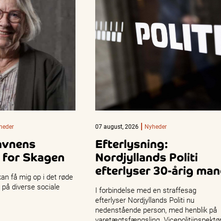
heder
07 august, 2026
Nyheder
avnens
Efterlysning:
 for Skagen
Nordjyllands Politi
efterlyser 30-årig ma
kan få mig op i det røde
eg på diverse sociale
I forbindelse med en straffesag
efterlyser Nordjyllands Politi nu
nedenstående person, med henblik på
varetægtsfængsling. Vicepolitiinspektø