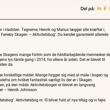
Del på:
 i Hadsten. Tegnerne, Henrik og Marius lægger alle kræfter i,
Guidede ture
Familie
Bedford
Oplev Skagen med Bedford
Se Skagen fra søsiden med
Ferieby Skagen — Aktivitetsbog’. Du kender garanteret allerede
37
bussen fra 1937
Postbåden Tunø
8. aug.
8. aug.
æve Skagens mange fortrin som de hårdtarbejdende mennesker de
s lys første gang i 2014, for elleve år siden. Det er blevet til
iden da.
nge forskellige måder. Mange hygger sig med at male i bogen og
defra om hvilket fantastisk særligt liv der er i Skagen.
en, på den måde. Aktivitetsbogen er blevet en langvarig
ner – Henrik Johnsson
bog’. Aktivitetsbog nr. !0 bliver fuld af nye tiltag og vi fejre