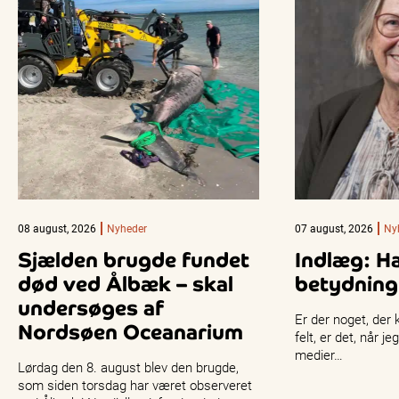
08 august, 2026
Nyheder
07 august, 2026
Ny
Sjælden brugde fundet
Indlæg: H
død ved Ålbæk – skal
betydning
undersøges af
Er der noget, der 
Nordsøen Oceanarium
felt, er det, når j
medier…
Lørdag den 8. august blev den brugde,
som siden torsdag har været observeret