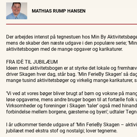
Visit Vendsyssel
MATHIAS RUMP HANSEN
EVENTKALENDER
Oplev events i
Vendsyssel
Der arbejdes intenst på tegnestuen hos Min By Aktivitetsbøger
Guidede ture
Find aktuelle oplevelser, koncerter, kultur,
Oplev Skagen med 
mens de skaber den næste udgave i den populære serie; ‘Min 
natur og lokale events.
bussen fra 19
aktivitetsbogen med de mange opgaver og karikaturer.
Se events
8. aug.
FRA IDÈ TIL JUBILÆUM
Ideen med aktivitetsbogen er at styrke det lokale og fremh
driver Skagen hver dag, står bag. ’Min FerieBy Skagen’ så dagen
mange tusind aktivitetsbøger og virkelig mange karikaturer, s
’Vi ved at vores bøger bliver brugt af børn og voksne på ma
løse opgaverne, mens andre bruger bogen til at fortælle folk u
Virksomheder og foreninger i Skagen ’taler’ også med hinand
forbindelse mellem borgene, gæsterne og byen’; udtaler Teg
I år udkommer tiende udgave af ’Min FerieBy Skagen – aktivitets
jubilæet med ekstra stof og nostalgi; lover tegnerne.