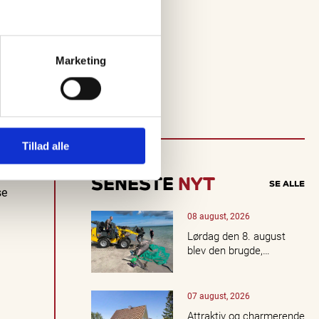
i
n
d
nde
a
Marketing
k
ære
t
u
e
ll
e
Tillad alle
e
o
p
l
SENESTE
NYT
SE ALLE
e
se
v
e
08 august, 2026
l
Lørdag den 8. august
s
blev den brugde,…
e
r,
k
07 august, 2026
o
n
Attraktiv og charmerende