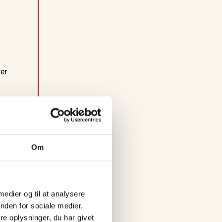
s
i
V
g
e
 er
n
d
 en
s
r
y
s
Om
s
e
 medier og til at analysere
l
n
nden for sociale medier,
e oplysninger, du har givet
F