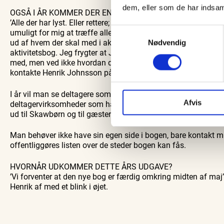
dem, eller som de har indsaml
OGSÅ I ÅR KOMMER DER EN NY UDGAVE, HVEM ER MED?
’Alle der har lyst. Eller rettere; alle som Jeg når at tale med,
Samtykkevalg
umuligt for mig at træffe alle selv.’ Ud over at tegne er det 
ud af hvem der skal med i aktivitetsbogen. ’Mange virksomh
Nødvendig
aktivitetsbog. Jeg frygter at Jeg ikke når ud til alle der kunn
med, men ved ikke hvordan de kan komme til at være med i den
kontakte Henrik Johnsson på mail: info@minferieby.dk eller
I år vil man se deltagere som har været med før og en del nye
Afvis
deltagervirksomheder som har en eller flere sider i bogen ’Fra 
ud til Skawbørn og til gæster.
Man behøver ikke have sin egen side i bogen, bare kontakt mig
offentliggøres listen over de steder bogen kan fås.
HVORNÅR UDKOMMER DETTE ÅRS UDGAVE?
’Vi forventer at den nye bog er færdig omkring midten af maj’; 
Henrik af med et blink i øjet.