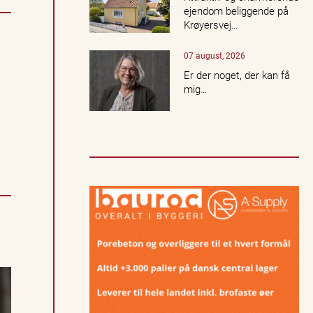
c
ejendom beliggende på
e
Krøyersvej…
r
t
07 august, 2026
e
r,
Er der noget, der kan få
k
mig…
u
lt
u
r,
n
a
t
u
r
o
g
l
o
k
a
l
e