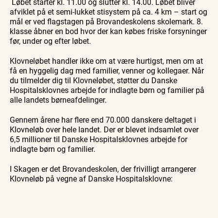
Løbet starter kl. 11.00 og slutter kl. 14.00. Løbet bliver
Tunø
afviklet på et semi-lukket stisystem på ca. 4 km – start og
mål er ved flagstagen på Brovandeskolens skolemark. 8.
klasse åbner en bod hvor der kan købes friske forsyninger
før, under og efter løbet.
Klovneløbet handler ikke om at være hurtigst, men om at
få en hyggelig dag med familier, venner og kollegaer. Når
du tilmelder dig til Klovneløbet, støtter du Danske
Hospitalsklovnes arbejde for indlagte børn og familier på
alle landets børneafdelinger.
Gennem årene har flere end 70.000 danskere deltaget i
Klovneløb over hele landet. Der er blevet indsamlet over
6,5 millioner til Danske Hospitalsklovnes arbejde for
indlagte børn og familier.
I Skagen er det Brovandeskolen, der frivilligt arrangerer
Klovneløb på vegne af Danske Hospitalsklovne: