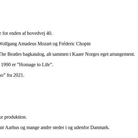
e for enden af hovedvej 40.
h, Wolfgang Amadeus Mozart og Fréderic Chopin
g The Beatles bagkatalog, alt sammen i Kaare Norges eget arrangement.
a 1990 er ”Homage to Life”.
so” fra 2021.
ke produktion.
Fair Aarhus og mange andre steder i og udenfor Danmark.