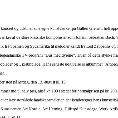
koncert og udstiller sine egne kunstværker på Galleri Grenen, helt opp
er værker af de store klassiske komponister som Johann Sebastian Bac
usik fra Spanien og Sydamerika til melodier kendt fra Led Zeppelins o
 legendariske TV-program ”Dus med dyrene”. Titlen på dette stykke fr
ldplader og 1 platinplade. Hans seneste udgivelse er albummet ”Amoro
er.
r sted på lørdag, den 13. august kl. 15.
 ind til halv pris, altså kr. 100 i stedet for normalprisen på kr. 200.
Det er især storslåede landskabsmalerier, der kendetegner hans kunsteris
d Kunstcenter, Art Nordic, Art Herning, Hillerød Kunstdage, Work Art
kl. 11 til 16.