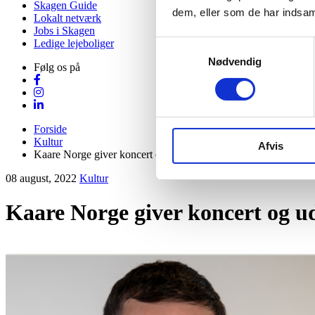
Skagen Guide
dem, eller som de har indsaml
Lokalt netværk
Jobs i Skagen
Ledige lejeboliger
Samtykkevalg
Nødvendig
Følg os på
Forside
Kultur
Afvis
Kaare Norge giver koncert og udstiller på Galleri Grenen
08 august, 2022
Kultur
Kaare Norge giver koncert og ud
Visit Vendsyssel