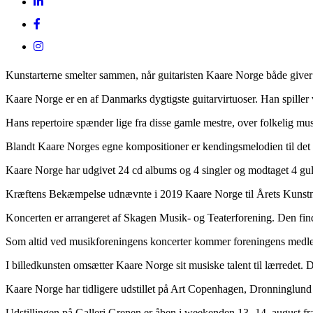
Kunstarterne smelter sammen, når guitaristen Kaare Norge både giver 
Kaare Norge er en af Danmarks dygtigste guitarvirtuoser. Han spill
Hans repertoire spænder lige fra disse gamle mestre, over folkelig m
Blandt Kaare Norges egne kompositioner er kendingsmelodien til det
Kaare Norge har udgivet 24 cd albums og 4 singler og modtaget 4 gu
Kræftens Bekæmpelse udnævnte i 2019 Kaare Norge til Årets Kunstn
Koncerten er arrangeret af Skagen Musik- og Teaterforening. Den finde
Som altid ved musikforeningens koncerter kommer foreningens medlemmer
I billedkunsten omsætter Kaare Norge sit musiske talent til lærredet. 
Kaare Norge har tidligere udstillet på Art Copenhagen, Dronninglun
Udstillingen på Galleri Grenen er åben i weekenden 13.-14. august fra 