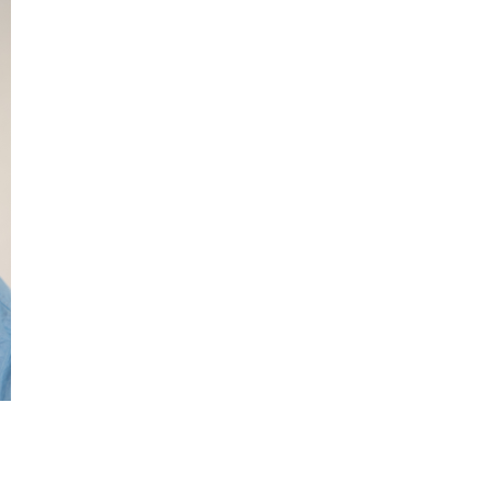
Guidede ture
Familie
dford
Oplev Skagen med Bedford
Se Skagen fra søsiden 
bussen fra 1937
Postbåden Tunø
8. aug.
8. aug.