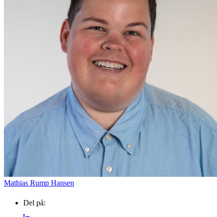
EVENTKALENDER
Oplev events i
Vendsyssel
Guidede ture
Find aktuelle oplevelser, koncerter, kultur,
Oplev Skagen med Be
natur og lokale events.
bussen fra 1937
Se events
8. aug.
Mathias Rump Hansen
Del på: