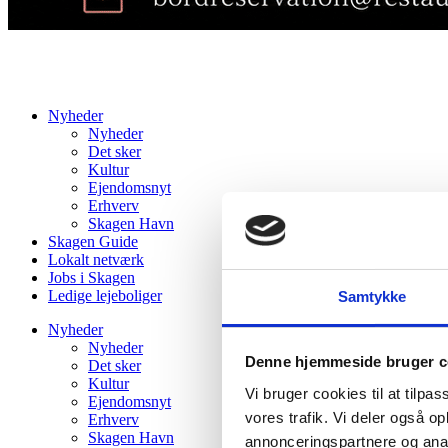
Nyheder
Nyheder
Det sker
Kultur
Ejendomsnyt
Erhverv
Skagen Havn
Skagen Guide
Lokalt netværk
Jobs i Skagen
Ledige lejeboliger
Samtykke
Nyheder
Nyheder
Denne hjemmeside bruger c
Det sker
Kultur
Vi bruger cookies til at tilpas
Ejendomsnyt
vores trafik. Vi deler også 
Erhverv
Skagen Havn
annonceringspartnere og anal