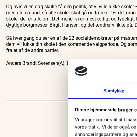
Og hvis vi en dag skulle få den politik, at vi ville lukke skole
med uld i mund, så alle skoler skal gå og tænke: “Er det mon os
skoler der er tale om. Det mener vi er mest ærligt og tydeligt. K
dygtige borgmester, Birgit Hansen, og det ændrer vi ikke på.
Så hver gang du ser en af de 22 socialdemokrater på masterne
dem vil lukke din skole i den kommende valgperiode. Og som l
fra et af de andre partier.
Anders Brandt Sørensen(A), Borgmesterkandidat for Sociald
Samtykke
Denne hjemmeside bruger c
Vi bruger cookies til at tilpas
vores trafik. Vi deler også 
annonceringspartnere og anal