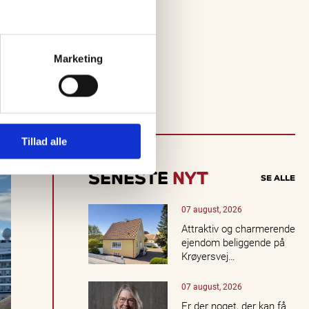
i
n
d
a
Marketing
k
t
u
e
ll
e
Tillad alle
o
p
l
SENESTE
NYT
SE ALLE
e
v
e
07 august, 2026
l
Attraktiv og charmerende
s
ejendom beliggende på
e
Krøyersvej…
r,
k
07 august, 2026
o
n
Er der noget, der kan få