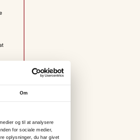
s
i
e
V
e
at
n
d
s
y
s
Om
s
e
 medier og til at analysere
l
nden for sociale medier,
e oplysninger, du har givet
F