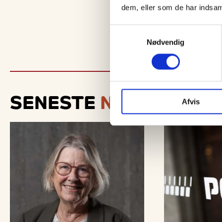
dem, eller som de har indsaml
Samtykkevalg
Nødvendig
SENESTE
NYT
Afvis