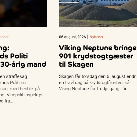
heder
06 august, 2026
Nyheder
ng:
Viking Neptune bringe
ds Politi
901 krydstogtgæster
 30-årig mand
til Skagen
 en straffesag
Skagen får torsdag den 6. august endn
ands Politi nu
en travl dag på krydstogtfronten, når
son, med henblik på
Viking Neptune for tredje gang i år…
g. Vicepolitiinspektør
oe fra…