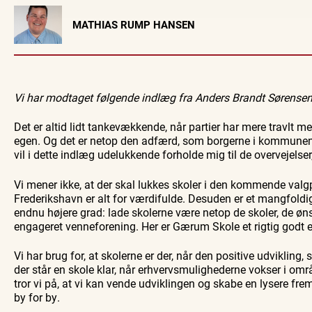
Visit Vendsyssel
MATHIAS RUMP HANSEN
EVENTKALENDER
Oplev events i
Vendsyssel
Guidede ture
Find aktuelle oplevelser, koncerter, kultur,
Oplev Skagen med 
Vi har modtaget følgende indlæg fra Anders Brandt Sørensen
natur og lokale events.
bussen fra 19
Se events
8. aug.
Det er altid lidt tankevækkende, når partier har mere travlt 
egen. Og det er netop den adfærd, som borgerne i kommunen i 
vil i dette indlæg udelukkende forholde mig til de overvejelser,
Vi mener ikke, at der skal lukkes skoler i den kommende valg
Frederikshavn er alt for værdifulde. Desuden er et mangfoldigt 
endnu højere grad: lade skolerne være netop de skoler, de øn
engageret venneforening. Her er Gærum Skole et rigtig godt 
Vi har brug for, at skolerne er der, når den positive udvikling
der står en skole klar, når erhvervsmulighederne vokser i o
tror vi på, at vi kan vende udviklingen og skabe en lysere fre
by for by.