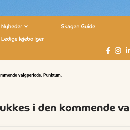
Nyheder
Skagen Guide
Ledige lejeboliger
 kommende valgperiode. Punktum.
e lukkes i den kommende v