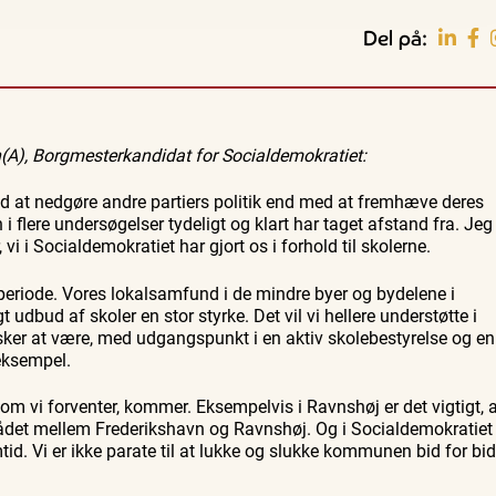
Del på:
Guidede ture
Familie
Bedford
Oplev Skagen med Bedford
Se Skagen fra søsiden med
(A), Borgmesterkandidat for Socialdemokratiet:
37
bussen fra 1937
Postbåden Tunø
8. aug.
8. aug.
med at nedgøre andre partiers politik end med at fremhæve deres
flere undersøgelser tydeligt og klart har taget afstand fra. Jeg
 vi i Socialdemokratiet har gjort os i forhold til skolerne.
periode. Vores lokalsamfund i de mindre byer og bydelene i
udbud af skoler en stor styrke. Det vil vi hellere understøtte i
sker at være, med udgangspunkt i en aktiv skolebestyrelse og en
eksempel.
, som vi forventer, kommer. Eksempelvis i Ravnshøj er det vigtigt, 
mrådet mellem Frederikshavn og Ravnshøj. Og i Socialdemokratiet
mtid. Vi er ikke parate til at lukke og slukke kommunen bid for bi