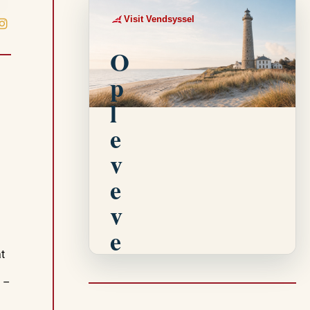
Visit Vendsyssel
EVENTKALENDER
O
p
l
e
v
e
v
e
at
n
t
d –