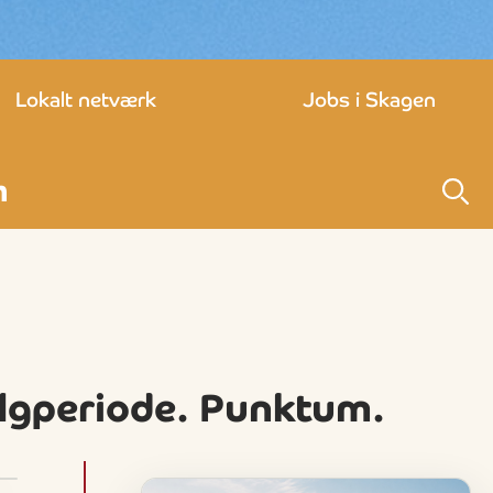
Lokalt netværk
Jobs i Skagen
algperiode. Punktum.