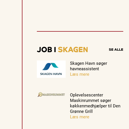
e
v
e
n
t
Guidede ture
Guidede ture
Familie
s
Oplev
Oplev
Se Skag
.
Skagen
Skagen
fra søsi
med
med
med
Se events
8. aug.
8. aug.
8. aug.
Bedford
Bedford
Postbåd
JOB I
SKAGEN
SE ALLE
bussen fra
bussen fra
Tunø
1937
1937
Skagen Havn søger
havneassistent
Læs mere
Oplevelsescenter
Maskinrummet søger
køkkenmedhjælper til Den
Grønne Grill
Læs mere