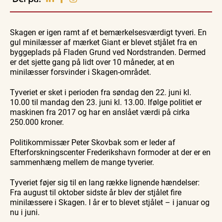
Vendsyssel
Guidede ture
Guidede ture
Familie
Find aktuelle oplevelser, koncerter, kultur,
Oplev
Oplev
Se
natur og lokale events.
Skagen er igen ramt af et bemærkelsesværdigt tyveri. En
Skagen
Skagen
Skagen
med
med
fra
gul minilæsser af mærket Giant er blevet stjålet fra en
Se events
8. aug.
8. aug.
8. aug.
Bedford
Bedford
søsiden
byggeplads på Fladen Grund ved Nordstranden. Dermed
bussen
bussen
med
fra 1937
fra 1937
Postbåd
er det sjette gang på lidt over 10 måneder, at en
Tunø
minilæsser forsvinder i Skagen-området.
Tyveriet er sket i perioden fra søndag den 22. juni kl.
10.00 til mandag den 23. juni kl. 13.00. Ifølge politiet er
maskinen fra 2017 og har en anslået værdi på cirka
250.000 kroner.
Politikommissær Peter Skovbak som er leder af
Efterforskningscenter Frederikshavn formoder at der er en
sammenhæng mellem de mange tyverier.
Tyveriet føjer sig til en lang række lignende hændelser:
Fra august til oktober sidste år blev der stjålet fire
minilæssere i Skagen. I år er to blevet stjålet – i januar og
nu i juni.