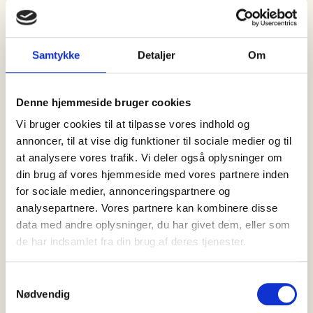
Samtykke
Detaljer
Om
07 august, 2026
Nyheder
Denne hjemmeside bruger cookies
Indlæg: Havnens betydning for
Skagen
Vi bruger cookies til at tilpasse vores indhold og
annoncer, til at vise dig funktioner til sociale medier og til
Er der noget, der kan få mig op i det røde felt, er det, når jeg på
at analysere vores trafik. Vi deler også oplysninger om
diverse sociale medier…
din brug af vores hjemmeside med vores partnere inden
for sociale medier, annonceringspartnere og
analysepartnere. Vores partnere kan kombinere disse
data med andre oplysninger, du har givet dem, eller som
de har indsamlet fra din brug af deres tjenester.
Samtykkevalg
Nødvendig