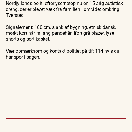
natur og lokale events.
Nordjyllands politi efterlysernetop nu en 15-årig autistisk
Skagen
på S. 486
Skagen
med
Sajoni
fra
dreng, der er blevet væk fra familien i området omkring
Se events
7. aug.
7. aug.
7. aug.
Bedford
søsiden
Tversted.
bussen
med
fra 1937
Postbåd
Tunø
Signalement: 180 cm, slank af bygning, etnisk dansk,
mørkt kort hår m lang pandehår. Iført grå blazer, lyse
shorts og sort kasket.
Vær opmærksom og kontakt politiet på tlf: 114 hvis du
har spor i sagen.