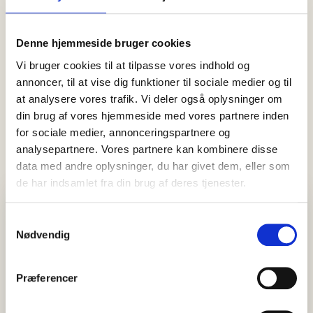
05 august, 2026
Nyheder
Denne hjemmeside bruger cookies
NÜ Skagen fejrer 25 år – og Stina
Vi bruger cookies til at tilpasse vores indhold og
har været med hele vejen
annoncer, til at vise dig funktioner til sociale medier og til
I et kvart århundrede har NÜ været en del af butikslivet i
at analysere vores trafik. Vi deler også oplysninger om
Skagen. Denne uge fejrer modebutikken sit 25-års jubilæum…
din brug af vores hjemmeside med vores partnere inden
for sociale medier, annonceringspartnere og
analysepartnere. Vores partnere kan kombinere disse
data med andre oplysninger, du har givet dem, eller som
de har indsamlet fra din brug af deres tjenester.
Visit Vendsyssel
Samtykkevalg
EVENTKALENDER
Oplev events i Vendsyssel
Nødvendig
Find aktuelle oplevelser, koncerter, kultur, natur og lokale
events.
Præferencer
Se events