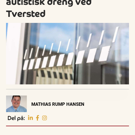
autistisk dreng ved
Tversted
Visit Vendsyssel
MATHIAS RUMP HANSEN
EVENTKALENDER
Oplev events i
Del på:
Vendsyssel
Guidede ture
Guidede ture
Familie
Find aktuelle oplevelser, koncerter, kultur,
Oplev
Rundvisning
Se