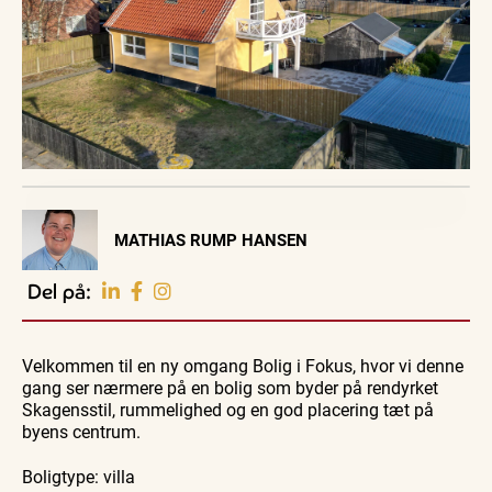
Visit Vendsyssel
MATHIAS RUMP HANSEN
EVENTKALENDER
Oplev events i
Del på:
Vendsyssel
Guidede ture
Guidede ture
Familie
Find aktuelle oplevelser, koncerter, kultur,
Oplev
Oplev
Se
natur og lokale events.
Velkommen til en ny omgang Bolig i Fokus, hvor vi denne
Skagen
Skagen
Skagen
med
med
fra
gang ser nærmere på en bolig som byder på rendyrket
Se events
9. aug.
9. aug.
9. aug.
Bedford
Bedford
søsiden
Skagensstil, rummelighed og en god placering tæt på
bussen
bussen
med
fra 1937
fra 1937
Postbåd
byens centrum.
Tunø
Boligtype: villa