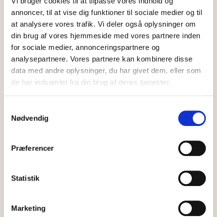
Vi bruger cookies til at tilpasse vores indhold og
SAMT SE ENDNU FLERE BILLEDER
LIGE
annoncer, til at vise dig funktioner til sociale medier og til
HER
at analysere vores trafik. Vi deler også oplysninger om
din brug af vores hjemmeside med vores partnere inden
for sociale medier, annonceringspartnere og
analysepartnere. Vores partnere kan kombinere disse
data med andre oplysninger, du har givet dem, eller som
de har indsamlet fra din brug af deres tjenester.
Samtykkevalg
Nødvendig
SENESTE
NYT
Præferencer
Statistik
Marketing