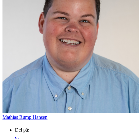
Vendsyssel
Guidede ture
Find aktuelle oplevelser, koncerter, kultur,
Oplev Skagen med Be
natur og lokale events.
bussen fra 1937
Se events
8. aug.
Mathias Rump Hansen
Del på: