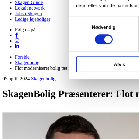
Skagen Guide
dem, eller som de har indsaml
Lokalt netværk
Jobs i Skagen
Ledige lejeboliger
Samtykkevalg
Nødvendig
Følg os på
Forside
Skagenbolig
Afvis
Flot moderniseret bolig tæt på natur og byens centrum
05 april, 2024
Skagenbolig
SkagenBolig Præsenterer:
Flot 
Visit Vendsyssel
EVENTKALENDER
Oplev events i