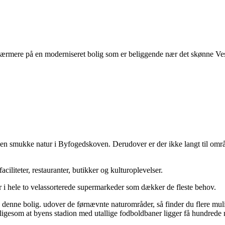
ærmere på en moderniseret bolig som er beliggende nær det skønne Ves
den smukke natur i Byfogedskoven. Derudover er der ikke langt til områ
ciliteter, restauranter, butikker og kulturoplevelser.
r i hele to velassorterede supermarkeder som dækker de fleste behov.
denne bolig. udover de førnævnte naturområder, så finder du flere muli
, ligesom at byens stadion med utallige fodboldbaner ligger få hundred