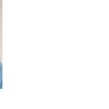
Guidede ture
Familie
dford
Oplev Skagen med Bedford
Se Skagen fra søsiden 
bussen fra 1937
Postbåden Tunø
8. aug.
8. aug.