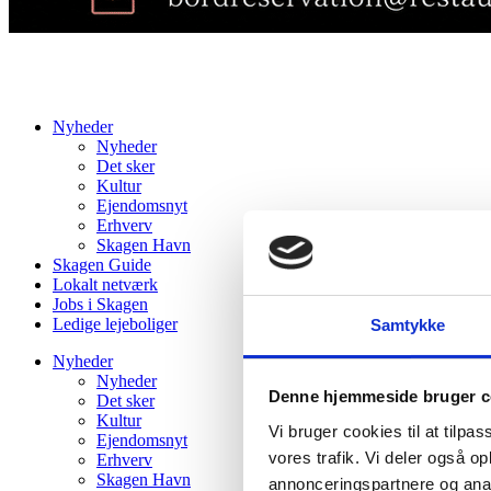
Nyheder
Nyheder
Det sker
Kultur
Ejendomsnyt
Erhverv
Skagen Havn
Skagen Guide
Lokalt netværk
Jobs i Skagen
Ledige lejeboliger
Samtykke
Nyheder
Nyheder
Denne hjemmeside bruger c
Det sker
Kultur
Vi bruger cookies til at tilpas
Ejendomsnyt
vores trafik. Vi deler også 
Erhverv
Skagen Havn
annonceringspartnere og anal