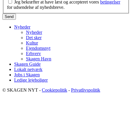
Jeg bekræfter at have læst og accepteret vores
betingelser
for udsendelse af nyhedsbreve.
Nyheder
Nyheder
Det sker
Kultur
Ejendomsnyt
Erhverv
Skagen Havn
Skagen Guide
Lokalt netværk
Jobs i Skagen
Ledige lejeboliger
© SKAGEN NYT -
Cookiepolitik
-
Privatlivspolitik