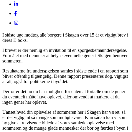
I sidste uge modtog alle borgere i Skagen over 15 år et vigtigt brev i
deres E-boks.
I brevet er der nemlig en invitation til en spørgeskemaundersøgelse.
Formålet med denne er at belyse eventuelle gener i Skagen henover
sommeren.
Resultaterne fra undersøgelsen samles i sidste ende i en rapport som
bliver offentlig tilgængelig. Denne rapport præsenteres dog, vigtigst
af alt, også for politikerne i byrådet.
Derfor er det nu du har mulighed for enten at fortælle om de gener
du eventuelt måtte have oplevet, eller omvendt at markere at du
ingen gener har oplevet.
Uanset hvad din oplevelse af sommeren her i Skagen har været, så
er det vigtigt at så mange som muligt svarer. Kun sådan kan vi som
by give et retvisende billede af vores samlede oplevelse med
sommeren og de mange glade mennesker der bor og færdes i byen i