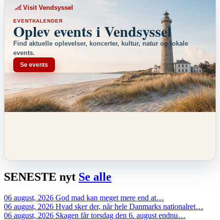
Visit Vendsyssel
EVENTKALENDER
Oplev events i Vendsyssel
Find aktuelle oplevelser, koncerter, kultur, natur og lokale
events.
Se events
SENESTE
nyt
Se alle
06 august, 2026
God mad kan meget mere end at…
06 august, 2026
Hvad sker der, når hele Danmarks nationalret…
06 august, 2026
Skagen får torsdag den 6. august endnu…