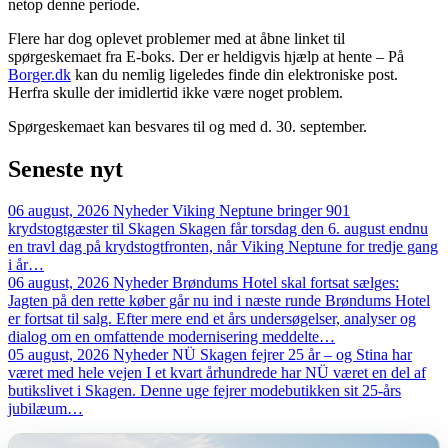
netop denne periode.
Flere har dog oplevet problemer med at åbne linket til
spørgeskemaet fra E-boks. Der er heldigvis hjælp at hente – På
Borger.dk
kan du nemlig ligeledes finde din elektroniske post.
Herfra skulle der imidlertid ikke være noget problem.
Spørgeskemaet kan besvares til og med d. 30. september.
Seneste
nyt
06 august, 2026
Nyheder
Viking Neptune bringer 901
krydstogtgæster til Skagen
Skagen får torsdag den 6. august endnu
en travl dag på krydstogtfronten, når Viking Neptune for tredje gang
i år…
06 august, 2026
Nyheder
Brøndums Hotel skal fortsat sælges:
Jagten på den rette køber går nu ind i næste runde
Brøndums Hotel
er fortsat til salg. Efter mere end et års undersøgelser, analyser og
dialog om en omfattende modernisering meddelte…
05 august, 2026
Nyheder
NÜ Skagen fejrer 25 år – og Stina har
været med hele vejen
I et kvart århundrede har NÜ været en del af
butikslivet i Skagen. Denne uge fejrer modebutikken sit 25-års
jubilæum…