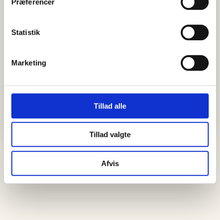
Præferencer
Find aktuelle oplevelser, koncerter, kultur, natur og lokale
events.
Statistik
Se events
Marketing
Tillad alle
Tillad valgte
Afvis