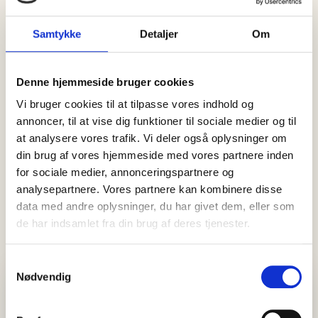
Samtykke
Detaljer
Om
06 august, 2026
Nyheder
Denne hjemmeside bruger cookies
Brøndums Hotel skal fortsat
Vi bruger cookies til at tilpasse vores indhold og
sælges: Jagten på den rette køber
annoncer, til at vise dig funktioner til sociale medier og til
går nu ind i næste runde
at analysere vores trafik. Vi deler også oplysninger om
Brøndums Hotel er fortsat til salg. Efter mere end et års
din brug af vores hjemmeside med vores partnere inden
undersøgelser, analyser og dialog om en omfattende
for sociale medier, annonceringspartnere og
modernisering meddelte…
analysepartnere. Vores partnere kan kombinere disse
data med andre oplysninger, du har givet dem, eller som
de har indsamlet fra din brug af deres tjenester.
Samtykkevalg
Nødvendig
Visit Vendsyssel
EVENTKALENDER
Oplev events i Vendsyssel