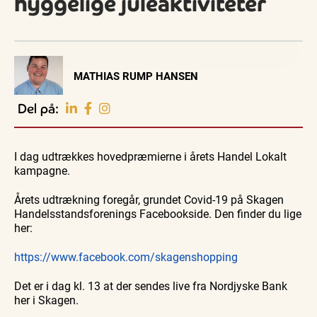
hyggelige juleaktiviteter
Visit Vendsyssel
MATHIAS RUMP HANSEN
EVENTKALENDER
Oplev events i
Del på:
Vendsyssel
Guidede ture
Guidede ture
Familie
Find aktuelle oplevelser, koncerter, kultur,
Oplev
Rundvisning
Se
natur og lokale events.
I dag udtrækkes hovedpræmierne i årets Handel Lokalt
Skagen
på S. 486
Skagen
med
Sajoni
fra
kampagne.
Se events
7. aug.
7. aug.
7. aug.
Bedford
søsiden
bussen
med
fra 1937
Postbåd
Årets udtrækning foregår, grundet Covid-19 på Skagen
Tunø
Handelsstandsforenings Facebookside. Den finder du lige
her:
https://www.facebook.com/skagenshopping
Det er i dag kl. 13 at der sendes live fra Nordjyske Bank
her i Skagen.