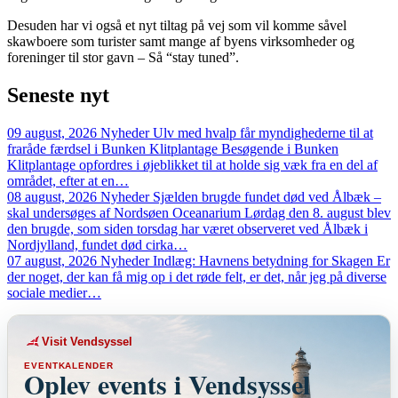
Desuden har vi også et nyt tiltag på vej som vil komme såvel
skawboere som turister samt mange af byens virksomheder og
foreninger til stor gavn – Så “stay tuned”.
Seneste
nyt
09 august, 2026
Nyheder
Ulv med hvalp får myndighederne til at
fraråde færdsel i Bunken Klitplantage
Besøgende i Bunken
Klitplantage opfordres i øjeblikket til at holde sig væk fra en del af
området, efter at en…
08 august, 2026
Nyheder
Sjælden brugde fundet død ved Ålbæk –
skal undersøges af Nordsøen Oceanarium
Lørdag den 8. august blev
den brugde, som siden torsdag har været observeret ved Ålbæk i
Nordjylland, fundet død cirka…
07 august, 2026
Nyheder
Indlæg: Havnens betydning for Skagen
Er
der noget, der kan få mig op i det røde felt, er det, når jeg på diverse
sociale medier…
Visit Vendsyssel
EVENTKALENDER
Oplev events i Vendsyssel