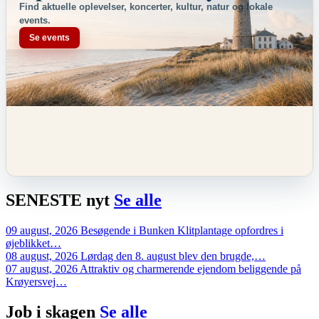
Find aktuelle oplevelser, koncerter, kultur, natur og lokale
events.
Se events
SENESTE
nyt
Se alle
09 august, 2026
Besøgende i Bunken Klitplantage opfordres i
øjeblikket…
08 august, 2026
Lørdag den 8. august blev den brugde,…
07 august, 2026
Attraktiv og charmerende ejendom beliggende på
Krøyersvej…
Job i
skagen
Se alle