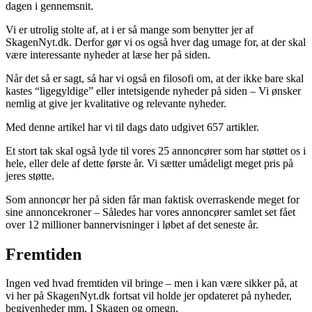
dagen i gennemsnit.
Vi er utrolig stolte af, at i er så mange som benytter jer af
SkagenNyt.dk. Derfor gør vi os også hver dag umage for, at der skal
være interessante nyheder at læse her på siden.
Når det så er sagt, så har vi også en filosofi om, at der ikke bare skal
kastes “ligegyldige” eller intetsigende nyheder på siden – Vi ønsker
nemlig at give jer kvalitative og relevante nyheder.
Med denne artikel har vi til dags dato udgivet 657 artikler.
Et stort tak skal også lyde til vores 25 annoncører som har støttet os i
hele, eller dele af dette første år. Vi sætter umådeligt meget pris på
jeres støtte.
Som annoncør her på siden får man faktisk overraskende meget for
sine annoncekroner – Således har vores annoncører samlet set fået
over 12 millioner bannervisninger i løbet af det seneste år.
Fremtiden
Ingen ved hvad fremtiden vil bringe – men i kan være sikker på, at
vi her på SkagenNyt.dk fortsat vil holde jer opdateret på nyheder,
begivenheder mm. I Skagen og omegn.