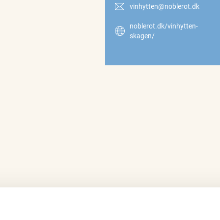
vinhytten@noblerot.dk
noblerot.dk/vinhytten-
skagen/