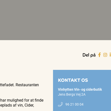
Del på
KONTAKT OS
yttefadet. Restauranten
Vinhytten Vin- og ciderbutik
Jens Bergs Vej 2A
 har mulighed for at finde
96 21 00 04
plads af vin, Cider,