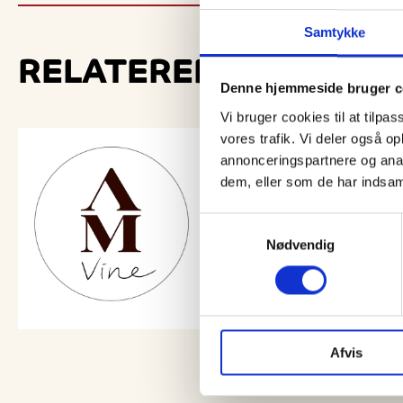
Samtykke
RELATEREDE
VIN- OG 
Denne hjemmeside bruger c
Vi bruger cookies til at tilpas
vores trafik. Vi deler også 
annonceringspartnere og anal
dem, eller som de har indsaml
Samtykkevalg
Nødvendig
Afvis