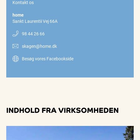
Kontakt os
home
Sankt Laurentii Vej 66A
98 44 26 66
skagen@home.dk
Besøg vores Facebookside
INDHOLD FRA VIRKSOMHEDEN