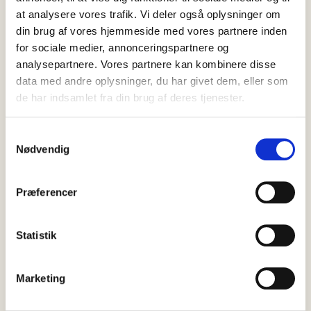
at analysere vores trafik. Vi deler også oplysninger om
din brug af vores hjemmeside med vores partnere inden
for sociale medier, annonceringspartnere og
analysepartnere. Vores partnere kan kombinere disse
data med andre oplysninger, du har givet dem, eller som
de har indsamlet fra din brug af deres tjenester.
RELATEREDE
Samtykkevalg
Nødvendig
SE ALLE
OPLEVELSER
Præferencer
Statistik
Marketing