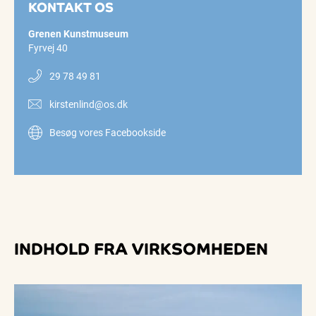
KONTAKT OS
Grenen Kunstmuseum
Fyrvej 40
29 78 49 81
kirstenlind@os.dk
Besøg vores Facebookside
INDHOLD FRA VIRKSOMHEDEN