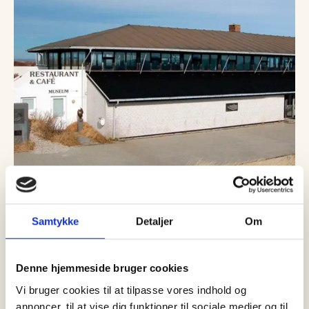
Maratonsang fra
Højskolesangbogen på Grenen
Samtykke
Detaljer
Om
Kunstmuseum
Denne hjemmeside bruger cookies
Vi bruger cookies til at tilpasse vores indhold og
annoncer, til at vise dig funktioner til sociale medier og til